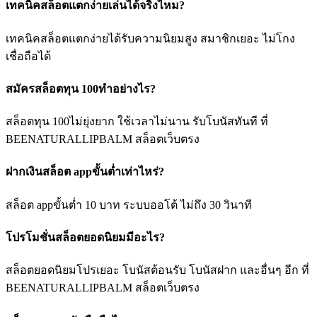
เทคนิคสล็อตแตกง่ายเล่นได้จริงไหม?
เทคนิคสล็อตแตกง่ายได้รับความนิยมสูง สมาชิกเยอะ ไม่โกง
เชื่อถือได้
สมัครสล็อตทุน 100ทำอย่างไร?
สล็อตทุน 100ไม่ยุ่งยาก ใช้เวลาไม่นาน รับโบนัสทันที ที่
BEENATURALLIPBALM สล็อตเว็บตรง
ฝากเงินสล็อต appขั้นต่ำเท่าไหร่?
สล็อต appขั้นต่ำ 10 บาท ระบบออโต้ ไม่ถึง 30 วินาที
โปรโมชั่นสล็อตยอดนิยมมีอะไร?
สล็อตยอดนิยมโปรเยอะ โบนัสต้อนรับ โบนัสฝาก และอื่นๆ อีก ที่
BEENATURALLIPBALM สล็อตเว็บตรง