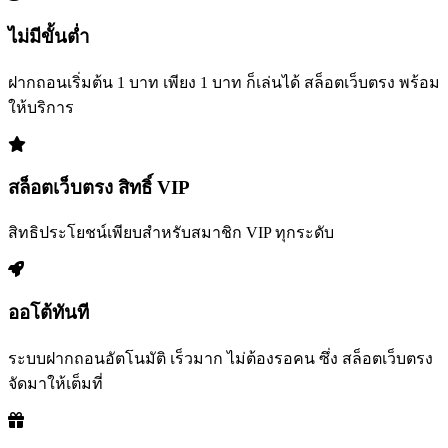
ไม่มีขั้นต่ำ
ฝากถอนเริ่มต้น 1 บาท เพียง 1 บาท ก็เล่นได้ สล็อตเว็บตรง พร้อม
ให้บริการ
สล็อตเว็บตรง สิทธิ์ VIP
สิทธิประโยชน์เพียบสำหรับสมาชิก VIP ทุกระดับ
ออโต้ทันที
ระบบฝากถอนอัตโนมัติ เร็วมาก ไม่ต้องรอคน ซึ่ง สล็อตเว็บตรง
จัดมาให้เต็มที่