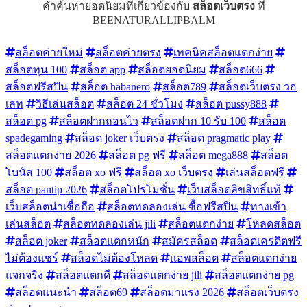
คำค้นหายอดนิยมที่เกี่ยวข้องกับ
สล็อตเว็บตรง
ที่
BEENATURALLIPBALM
สล็อตค่ายใหม่
สล็อตค่ายตรง
เทคนิคสล็อตแตกง่าย
สล็อตทุน 100
สล็อต app
สล็อตยอดนิยม
สล็อต666
สล็อตฟรีสปิน
สล็อต habanero
สล็อต789
สล็อตเว็บตรง วอ
เลท
วิธีเล่นสล็อต
สล็อต 24 ชั่วโมง
สล็อต pussy888
สล็อต pg
สล็อตฝากถอนไว
สล็อตฝาก 10 รับ 100
สล็อต
spadegaming
สล็อต joker เว็บตรง
สล็อต pragmatic play
สล็อตแตกง่าย 2026
สล็อต pg ฟรี
สล็อต mega888
สล็อต
โบนัส 100
สล็อต xo ฟรี
สล็อต xo เว็บตรง
เล่นสล็อตฟรี
สล็อต pantip 2026
สล็อตโปรโมชั่น
เว็บสล็อตลิขสิทธิ์แท้
เว็บสล็อตน่าเชื่อถือ
สล็อตทดลองเล่น ซื้อฟรีสปิน
ทางเข้า
เล่นสล็อต
สล็อตทดลองเล่น jili
สล็อตแตกง่าย
โหลดสล็อต
สล็อต joker
สล็อตแตกหนัก
สมัครสล็อต
สล็อตเครดิตฟรี
ไม่ต้องแชร์
สล็อตไม่ต้องโหลด
แอพสล็อต
สล็อตแตกง่าย
แจกจริง
สล็อตแตกดี
สล็อตแตกง่าย jili
สล็อตแตกง่าย pg
สล็อตแนะนำ
สล็อต69
สล็อตมาแรง 2026
สล็อตเว็บตรง