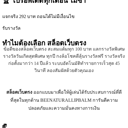
🏆 โปรอัพเดตทุกเดือน ไม่ซ้ำ
แจกจริง 292 บาท ถอนได้ไม่มีเงื่อนไข
รับรางวัล
ทำไมต้องเลือก
สล็อตเว็บตรง
ข้อดีของสล็อตเว็บตรง สะสมแต้มทุก 100 บาท แลกรางวัลพิเศษ
รางวัลวันเกิดสุดพิเศษ ทุกปี กงล้อโชคดีลุ้นรางวัลฟรี รางวัลจริง
ก่อตั้งมากว่า 14 ปีแล้ว ระบบอัตโนมัติทำรายการเร็วสุด 45
วินาที ลองสัมผัสด้วยตัวคุณเอง
สล็อตเว็บตรง
ออกแบบมาเพื่อให้ผู้เล่นได้รับประสบการณ์ที่ดี
ที่สุดในทุกด้าน BEENATURALLIPBALM การันตีความ
ปลอดภัยและความมั่นคงทางการเงิน