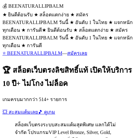
💰 BEENATURALLIPBALM
★ ยินดีต้อนรับ ★ สล็อตแตกง่าย ★ สมัคร
BEENATURALLIPBALM วันนี้ ★ อันดับ 1 ในไทย ★ แจกหนัก
ทุกเดือน ★ การันตี
★ ยินดีต้อนรับ ★ สล็อตแตกง่าย ★ สมัคร
BEENATURALLIPBALM วันนี้ ★ อันดับ 1 ในไทย ★ แจกหนัก
ทุกเดือน ★ การันตี
⭐ BEENATURALLIPBALM
—
สมัครเลย
🏆 สล็อตเว็บตรงลิขสิทธิ์แท้ เปิดให้บริการ
10 ปี+ ไม่โกง ไม่ล็อค
เกมครบมากกว่า 514+ รายการ
💥 สะสมแต้มเลย
🎵 ดูเกม
สล็อตเว็บตรงระบบสะสมแต้มสุดพิเศษ แลกได้ไม่
จำกัด โปรแกรมVIP Level Bronze, Silver, Gold,