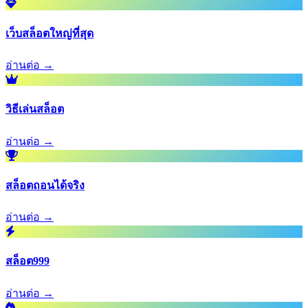
เว็บสล็อตใหญ่ที่สุด
อ่านต่อ →
วิธีเล่นสล็อต
อ่านต่อ →
สล็อตถอนได้จริง
อ่านต่อ →
สล็อต999
อ่านต่อ →