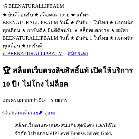
💰 BEENATURALLIPBALM
★ ยินดีต้อนรับ ★ สล็อตแตกง่าย ★ สมัคร
BEENATURALLIPBALM วันนี้ ★ อันดับ 1 ในไทย ★ แจกหนัก
ทุกเดือน ★ การันตี
★ ยินดีต้อนรับ ★ สล็อตแตกง่าย ★ สมัคร
BEENATURALLIPBALM วันนี้ ★ อันดับ 1 ในไทย ★ แจกหนัก
ทุกเดือน ★ การันตี
⭐ BEENATURALLIPBALM
—
สมัครเลย
🏆 สล็อตเว็บตรงลิขสิทธิ์แท้ เปิดให้บริการ
10 ปี+ ไม่โกง ไม่ล็อค
เกมครบมากกว่า 514+ รายการ
💥 สะสมแต้มเลย
🎵 ดูเกม
สล็อตเว็บตรงระบบสะสมแต้มสุดพิเศษ แลกได้ไม่
จำกัด โปรแกรมVIP Level Bronze, Silver, Gold,