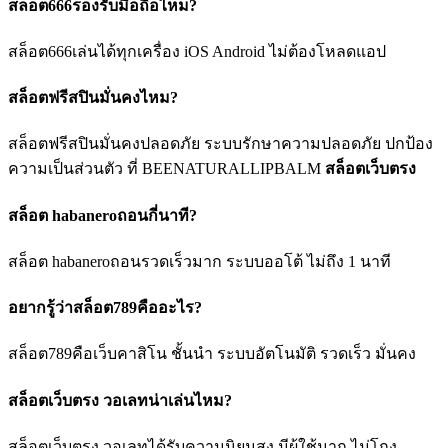
สล็อต666รองรับมือถือไหม?
สล็อต666เล่นได้ทุกเครื่อง iOS Android ไม่ต้องโหลดแอป
สล็อตฟรีสปินมั่นคงไหม?
สล็อตฟรีสปินมั่นคงปลอดภัย ระบบรักษาความปลอดภัย ปกป้อง
ความเป็นส่วนตัว ที่ BEENATURALLIPBALM
สล็อตเว็บตรง
สล็อต habaneroถอนกี่นาที?
สล็อต habaneroถอนรวดเร็วมาก ระบบออโต้ ไม่ถึง 1 นาที
อยากรู้ว่าสล็อต789คืออะไร?
สล็อต789คือเว็บคาสิโน ชั้นนำ ระบบอัตโนมัติ รวดเร็ว มั่นคง
สล็อตเว็บตรง วอเลทน่าเล่นไหม?
สล็อตเว็บตรง วอเลทได้รับความนิยมสูง มีผู้ใช้มาก ไม่โกง