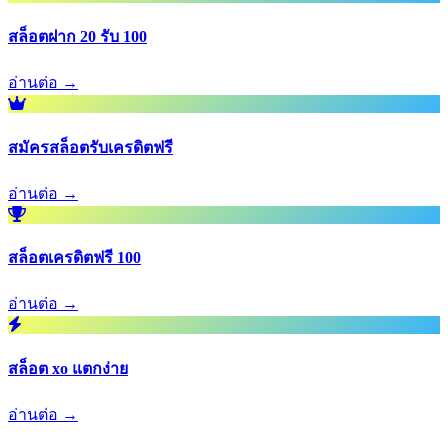
สล็อตฝาก 20 รับ 100
อ่านต่อ →
สมัครสล็อตรับเครดิตฟรี
อ่านต่อ →
สล็อตเครดิตฟรี 100
อ่านต่อ →
สล็อต xo แตกง่าย
อ่านต่อ →