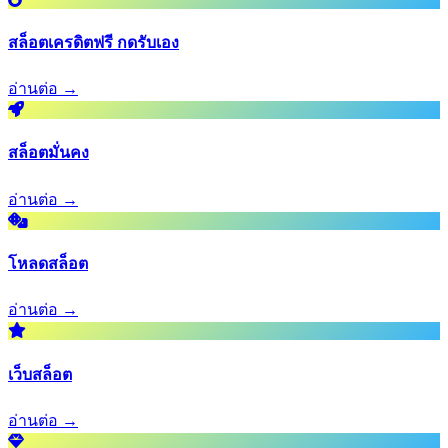
สล็อตเครดิตฟรี กดรับเอง
อ่านต่อ →
สล็อตมั่นคง
อ่านต่อ →
โหลดสล็อต
อ่านต่อ →
เว็บสล็อต
อ่านต่อ →