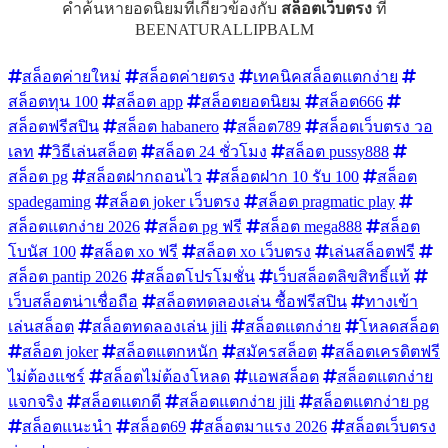
คำค้นหายอดนิยมที่เกี่ยวข้องกับ
สล็อตเว็บตรง
ที่
BEENATURALLIPBALM
สล็อตค่ายใหม่
สล็อตค่ายตรง
เทคนิคสล็อตแตกง่าย
สล็อตทุน 100
สล็อต app
สล็อตยอดนิยม
สล็อต666
สล็อตฟรีสปิน
สล็อต habanero
สล็อต789
สล็อตเว็บตรง วอ
เลท
วิธีเล่นสล็อต
สล็อต 24 ชั่วโมง
สล็อต pussy888
สล็อต pg
สล็อตฝากถอนไว
สล็อตฝาก 10 รับ 100
สล็อต
spadegaming
สล็อต joker เว็บตรง
สล็อต pragmatic play
สล็อตแตกง่าย 2026
สล็อต pg ฟรี
สล็อต mega888
สล็อต
โบนัส 100
สล็อต xo ฟรี
สล็อต xo เว็บตรง
เล่นสล็อตฟรี
สล็อต pantip 2026
สล็อตโปรโมชั่น
เว็บสล็อตลิขสิทธิ์แท้
เว็บสล็อตน่าเชื่อถือ
สล็อตทดลองเล่น ซื้อฟรีสปิน
ทางเข้า
เล่นสล็อต
สล็อตทดลองเล่น jili
สล็อตแตกง่าย
โหลดสล็อต
สล็อต joker
สล็อตแตกหนัก
สมัครสล็อต
สล็อตเครดิตฟรี
ไม่ต้องแชร์
สล็อตไม่ต้องโหลด
แอพสล็อต
สล็อตแตกง่าย
แจกจริง
สล็อตแตกดี
สล็อตแตกง่าย jili
สล็อตแตกง่าย pg
สล็อตแนะนำ
สล็อต69
สล็อตมาแรง 2026
สล็อตเว็บตรง