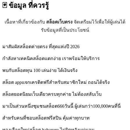
🃏 ข้อมูล
ที่ควรรู้
เนื้อหาที่เกี่ยวข้องกับ
สล็อตเว็บตรง
จัดเตรียมไว้เพื่อให้ผู้เล่นได้
รับข้อมูลที่เป็นประโยชน์
มาสัมผัสสล็อตค่ายตรง ที่สุดแห่งปี 2026
กำลังหาเทคนิคสล็อตแตกง่าย เราพร้อมให้บริการ
พบกับสล็อตทุน 100 เล่นง่าย ได้เงินจริง
สล็อต appแจกเครดิตฟรีสำหรับสมาชิกใหม่ ถอนได้จริง
สล็อตยอดนิยมเว็บเดียวครบทุกค่าย ไม่ต้องสลับเว็บ
มาเป็นส่วนหนึ่งชุมชนสล็อต666วันนี้ ผู้เล่นกว่า100,000คนที่นี่
สำหรับคนที่ชอบสล็อตฟรีสปิน คุ้มค่าทุกบาท
ทางเลือกใหม่สล็อต habanero ไม่ผิดหวังแน่นอน