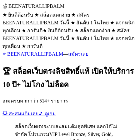
💰 BEENATURALLIPBALM
★ ยินดีต้อนรับ ★ สล็อตแตกง่าย ★ สมัคร
BEENATURALLIPBALM วันนี้ ★ อันดับ 1 ในไทย ★ แจกหนัก
ทุกเดือน ★ การันตี
★ ยินดีต้อนรับ ★ สล็อตแตกง่าย ★ สมัคร
BEENATURALLIPBALM วันนี้ ★ อันดับ 1 ในไทย ★ แจกหนัก
ทุกเดือน ★ การันตี
⭐ BEENATURALLIPBALM
—
สมัครเลย
🏆 สล็อตเว็บตรงลิขสิทธิ์แท้ เปิดให้บริการ
10 ปี+ ไม่โกง ไม่ล็อค
เกมครบมากกว่า 514+ รายการ
💥 สะสมแต้มเลย
🎵 ดูเกม
สล็อตเว็บตรงระบบสะสมแต้มสุดพิเศษ แลกได้ไม่
จำกัด โปรแกรมVIP Level Bronze, Silver, Gold,