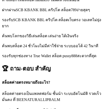
ฝากผ่านSCB KBANK BBL คริปโต สล็อต789ง่ายสุดๆ
รองรับSCB KBANK BBL คริปโต สล็อตเว็บตรง วอเลทไม่ยุ่ง
ยาก
ค้นพบโลกของวิธีเล่นสล็อต เล่นง่าย ได้เงินจริง
ค้นพบสล็อต 24 ชั่วโมงไม่มีค่าใช้จ่าย ระบบออโต้ 42 วินาที
รองรับทุกช่องทาง True Wallet สล็อต pussy888สะดวกที่สุด
🏆 ถาม-ตอบ
สำคัญ
สล็อตค่ายตรงหมายถึงอะไร?
สล็อตค่ายตรงเป็นแพลตฟอร์ม ชั้นนำ ระบบอัตโนมัติ รวดเร็ว
มั่นคง ที่ BEENATURALLIPBALM