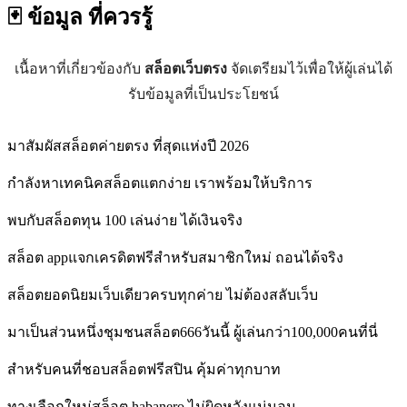
🃏 ข้อมูล
ที่ควรรู้
เนื้อหาที่เกี่ยวข้องกับ
สล็อตเว็บตรง
จัดเตรียมไว้เพื่อให้ผู้เล่นได้
รับข้อมูลที่เป็นประโยชน์
มาสัมผัสสล็อตค่ายตรง ที่สุดแห่งปี 2026
กำลังหาเทคนิคสล็อตแตกง่าย เราพร้อมให้บริการ
พบกับสล็อตทุน 100 เล่นง่าย ได้เงินจริง
สล็อต appแจกเครดิตฟรีสำหรับสมาชิกใหม่ ถอนได้จริง
สล็อตยอดนิยมเว็บเดียวครบทุกค่าย ไม่ต้องสลับเว็บ
มาเป็นส่วนหนึ่งชุมชนสล็อต666วันนี้ ผู้เล่นกว่า100,000คนที่นี่
สำหรับคนที่ชอบสล็อตฟรีสปิน คุ้มค่าทุกบาท
ทางเลือกใหม่สล็อต habanero ไม่ผิดหวังแน่นอน