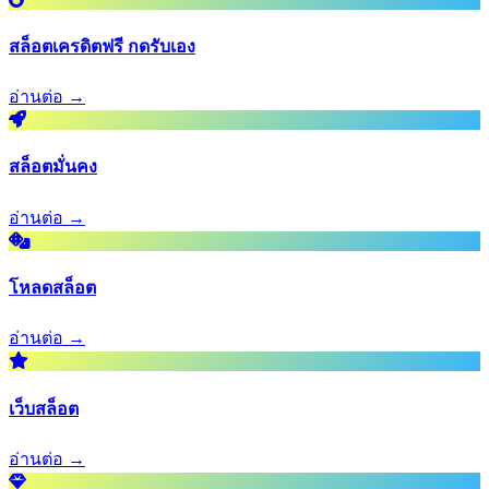
สล็อตเครดิตฟรี กดรับเอง
อ่านต่อ →
สล็อตมั่นคง
อ่านต่อ →
โหลดสล็อต
อ่านต่อ →
เว็บสล็อต
อ่านต่อ →