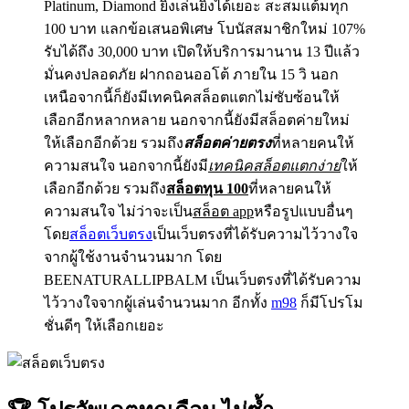
Platinum, Diamond ยิ่งเล่นยิ่งได้เยอะ สะสมแต้มทุก
100 บาท แลกข้อเสนอพิเศษ โบนัสสมาชิกใหม่ 107%
รับได้ถึง 30,000 บาท เปิดให้บริการมานาน 13 ปีแล้ว
มั่นคงปลอดภัย ฝากถอนออโต้ ภายใน 15 วิ นอก
เหนือจากนี้ก็ยังมีเทคนิคสล็อตแตกไม่ซับซ้อนให้
เลือกอีกหลากหลาย นอกจากนี้ยังมีสล็อตค่ายใหม่
ให้เลือกอีกด้วย รวมถึง
สล็อตค่ายตรง
ที่หลายคนให้
ความสนใจ นอกจากนี้ยังมี
เทคนิคสล็อตแตกง่าย
ให้
เลือกอีกด้วย รวมถึง
สล็อตทุน 100
ที่หลายคนให้
ความสนใจ ไม่ว่าจะเป็น
สล็อต app
หรือรูปแบบอื่นๆ
โดย
สล็อตเว็บตรง
เป็นเว็บตรงที่ได้รับความไว้วางใจ
จากผู้ใช้งานจำนวนมาก โดย
BEENATURALLIPBALM เป็นเว็บตรงที่ได้รับความ
ไว้วางใจจากผู้เล่นจำนวนมาก อีกทั้ง
m98
ก็มีโปรโม
ชั่นดีๆ ให้เลือกเยอะ