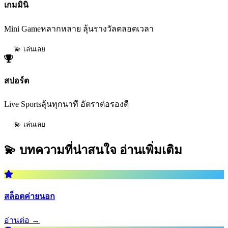
เกมมินิ
Mini Gameหลากหลาย ลุ้นรางวัลตลอดเวลา
💫 เล่นเลย
สปอร์ต
Live Sportsลุ้นทุกนาที อัตราต่อรองดี
💫 เล่นเลย
💫 บทความที่น่าสนใจ
อ่านเพิ่มเติม
สล็อตค่ายนอก
อ่านต่อ →