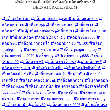
คำค้นหายอดนิยมที่เกี่ยวข้องกับ
สล็อตเว็บตรง
ที่
BEENATURALLIPBALM
สล็อตค่ายใหม่
สล็อตค่ายตรง
เทคนิคสล็อตแตกง่าย
สล็อตทุน 100
สล็อต app
สล็อตยอดนิยม
สล็อต666
สล็อตฟรีสปิน
สล็อต habanero
สล็อต789
สล็อตเว็บตรง วอ
เลท
วิธีเล่นสล็อต
สล็อต 24 ชั่วโมง
สล็อต pussy888
สล็อต pg
สล็อตฝากถอนไว
สล็อตฝาก 10 รับ 100
สล็อต
spadegaming
สล็อต joker เว็บตรง
สล็อต pragmatic play
สล็อตแตกง่าย 2026
สล็อต pg ฟรี
สล็อต mega888
สล็อต
โบนัส 100
สล็อต xo ฟรี
สล็อต xo เว็บตรง
เล่นสล็อตฟรี
สล็อต pantip 2026
สล็อตโปรโมชั่น
เว็บสล็อตลิขสิทธิ์แท้
เว็บสล็อตน่าเชื่อถือ
สล็อตทดลองเล่น ซื้อฟรีสปิน
ทางเข้า
เล่นสล็อต
สล็อตทดลองเล่น jili
สล็อตแตกง่าย
โหลดสล็อต
สล็อต joker
สล็อตแตกหนัก
สมัครสล็อต
สล็อตเครดิตฟรี
ไม่ต้องแชร์
สล็อตไม่ต้องโหลด
แอพสล็อต
สล็อตแตกง่าย
แจกจริง
สล็อตแตกดี
สล็อตแตกง่าย jili
สล็อตแตกง่าย pg
สล็อตแนะนำ
สล็อต69
สล็อตมาแรง 2026
สล็อตเว็บตรง