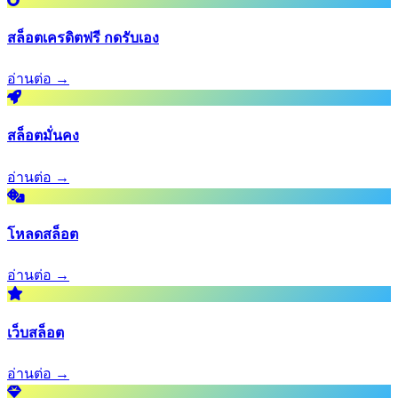
สล็อตเครดิตฟรี กดรับเอง
อ่านต่อ →
สล็อตมั่นคง
อ่านต่อ →
โหลดสล็อต
อ่านต่อ →
เว็บสล็อต
อ่านต่อ →