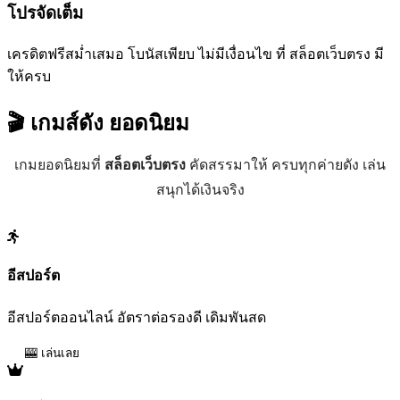
โปรจัดเต็ม
เครดิตฟรีสม่ำเสมอ โบนัสเพียบ ไม่มีเงื่อนไข ที่ สล็อตเว็บตรง มี
ให้ครบ
🎬 เกมส์ดัง
ยอดนิยม
เกมยอดนิยมที่
สล็อตเว็บตรง
คัดสรรมาให้ ครบทุกค่ายดัง เล่น
สนุกได้เงินจริง
อีสปอร์ต
อีสปอร์ตออนไลน์ อัตราต่อรองดี เดิมพันสด
🎰 เล่นเลย