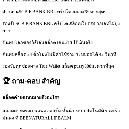
ฝากผ่านSCB KBANK BBL คริปโต สล็อต789ง่ายสุดๆ
รองรับSCB KBANK BBL คริปโต สล็อตเว็บตรง วอเลทไม่ยุ่ง
ยาก
ค้นพบโลกของวิธีเล่นสล็อต เล่นง่าย ได้เงินจริง
ค้นพบสล็อต 24 ชั่วโมงไม่มีค่าใช้จ่าย ระบบออโต้ 42 วินาที
รองรับทุกช่องทาง True Wallet สล็อต pussy888สะดวกที่สุด
🏆 ถาม-ตอบ
สำคัญ
สล็อตค่ายตรงหมายถึงอะไร?
สล็อตค่ายตรงเป็นแพลตฟอร์ม ชั้นนำ ระบบอัตโนมัติ รวดเร็ว
มั่นคง ที่ BEENATURALLIPBALM