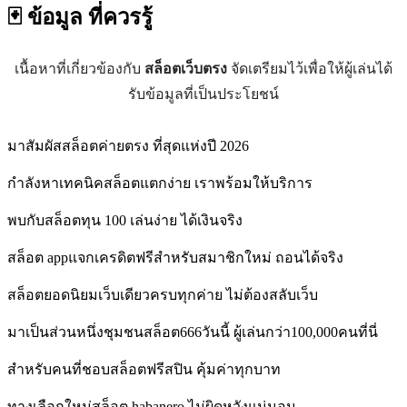
🃏 ข้อมูล
ที่ควรรู้
เนื้อหาที่เกี่ยวข้องกับ
สล็อตเว็บตรง
จัดเตรียมไว้เพื่อให้ผู้เล่นได้
รับข้อมูลที่เป็นประโยชน์
มาสัมผัสสล็อตค่ายตรง ที่สุดแห่งปี 2026
กำลังหาเทคนิคสล็อตแตกง่าย เราพร้อมให้บริการ
พบกับสล็อตทุน 100 เล่นง่าย ได้เงินจริง
สล็อต appแจกเครดิตฟรีสำหรับสมาชิกใหม่ ถอนได้จริง
สล็อตยอดนิยมเว็บเดียวครบทุกค่าย ไม่ต้องสลับเว็บ
มาเป็นส่วนหนึ่งชุมชนสล็อต666วันนี้ ผู้เล่นกว่า100,000คนที่นี่
สำหรับคนที่ชอบสล็อตฟรีสปิน คุ้มค่าทุกบาท
ทางเลือกใหม่สล็อต habanero ไม่ผิดหวังแน่นอน