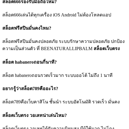
สล็อต666รองรับมือถือไหม?
สล็อต666เล่นได้ทุกเครื่อง iOS Android ไม่ต้องโหลดแอป
สล็อตฟรีสปินมั่นคงไหม?
สล็อตฟรีสปินมั่นคงปลอดภัย ระบบรักษาความปลอดภัย ปกป้อง
ความเป็นส่วนตัว ที่ BEENATURALLIPBALM
สล็อตเว็บตรง
สล็อต habaneroถอนกี่นาที?
สล็อต habaneroถอนรวดเร็วมาก ระบบออโต้ ไม่ถึง 1 นาที
อยากรู้ว่าสล็อต789คืออะไร?
สล็อต789คือเว็บคาสิโน ชั้นนำ ระบบอัตโนมัติ รวดเร็ว มั่นคง
สล็อตเว็บตรง วอเลทน่าเล่นไหม?
สล็อตเว็บตรง วอเลทได้รับความนิยมสูง มีผู้ใช้มาก ไม่โกง