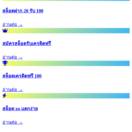
สล็อตฝาก 20 รับ 100
อ่านต่อ →
สมัครสล็อตรับเครดิตฟรี
อ่านต่อ →
สล็อตเครดิตฟรี 100
อ่านต่อ →
สล็อต xo แตกง่าย
อ่านต่อ →