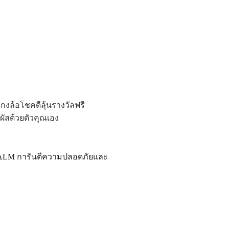
กงล้อโชคดีลุ้นรางวัลฟรี
มผัสด้วยตัวคุณเอง
PBALM การันตีความปลอดภัยและ