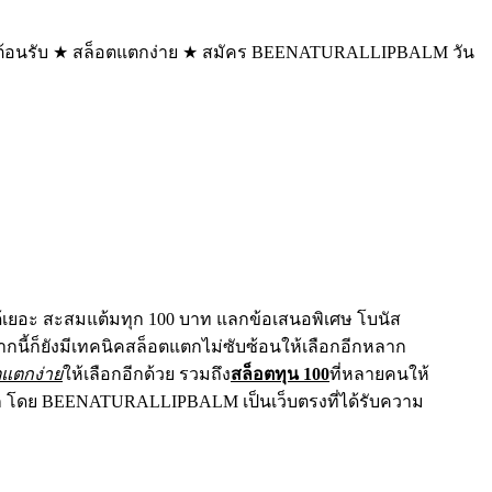
ีต้อนรับ ★ สล็อตแตกง่าย ★ สมัคร BEENATURALLIPBALM วัน
งได้เยอะ สะสมแต้มทุก 100 บาท แลกข้อเสนอพิเศษ โบนัส
กนี้ก็ยังมีเทคนิคสล็อตแตกไม่ซับซ้อนให้เลือกอีกหลาก
ตแตกง่าย
ให้เลือกอีกด้วย รวมถึง
สล็อตทุน 100
ที่หลายคนให้
มาก โดย BEENATURALLIPBALM เป็นเว็บตรงที่ได้รับความ