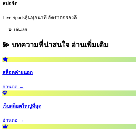
สปอร์ต
Live Sportsลุ้นทุกนาที อัตราต่อรองดี
💫 เล่นเลย
💫 บทความที่น่าสนใจ
อ่านเพิ่มเติม
สล็อตค่ายนอก
อ่านต่อ →
เว็บสล็อตใหญ่ที่สุด
อ่านต่อ →