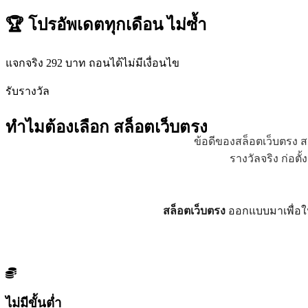
🏆 โปรอัพเดตทุกเดือน ไม่ซ้ำ
แจกจริง 292 บาท ถอนได้ไม่มีเงื่อนไข
รับรางวัล
ทำไมต้องเลือก
สล็อตเว็บตรง
ข้อดีของสล็อตเว็บตรง ส
รางวัลจริง ก่อตั
สล็อตเว็บตรง
ออกแบบมาเพื่อให
ไม่มีขั้นต่ำ