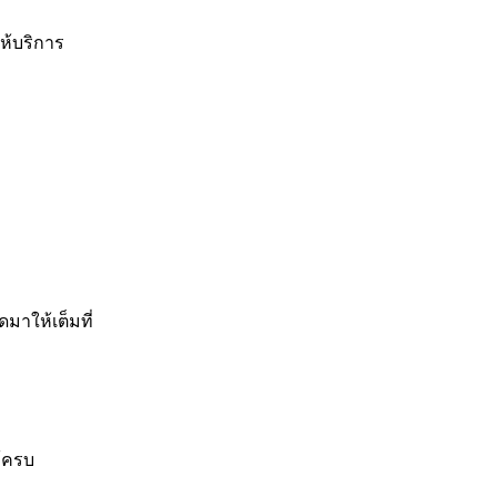
ให้บริการ
มาให้เต็มที่
ห้ครบ