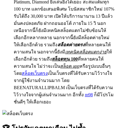
Platinum, Diamond ยิ่งเล่นยิ่งได้เยอะ สะสมแต้มทุก
100 บาท แลกข้อเสนอพิเศษ โบนัสสมาชิกใหม่ 107%
รับได้ถึง 30,000 บาท เปิดให้บริการมานาน 13 ปีแล้ว
มั่นคงปลอดภัย ฝากถอนออโต้ ภายใน 15 วิ นอก
เหนือจากนี้ก็ยังมีเทคนิคสล็อตแตกไม่ซับซ้อนให้
เลือกอีกหลากหลาย นอกจากนี้ยังมีสล็อตค่ายใหม่
ให้เลือกอีกด้วย รวมถึง
สล็อตค่ายตรง
ที่หลายคนให้
ความสนใจ นอกจากนี้ยังมี
เทคนิคสล็อตแตกง่าย
ให้
เลือกอีกด้วย รวมถึง
สล็อตทุน 100
ที่หลายคนให้
ความสนใจ ไม่ว่าจะเป็น
สล็อต app
หรือรูปแบบอื่นๆ
โดย
สล็อตเว็บตรง
เป็นเว็บตรงที่ได้รับความไว้วางใจ
จากผู้ใช้งานจำนวนมาก โดย
BEENATURALLIPBALM เป็นเว็บตรงที่ได้รับความ
ไว้วางใจจากผู้เล่นจำนวนมาก อีกทั้ง
m98
ก็มีโปรโม
ชั่นดีๆ ให้เลือกเยอะ