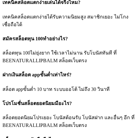
เทคนิคสล็อตแตกง่ายเล่นได้จริงไหม?
เทคนิคสล็อตแตกง่ายได้รับความนิยมสูง สมาชิกเยอะ ไม่โกง
เชื่อถือได้
สมัครสล็อตทุน 100ทำอย่างไร?
สล็อตทุน 100ไม่ยุ่งยาก ใช้เวลาไม่นาน รับโบนัสทันที ที่
BEENATURALLIPBALM สล็อตเว็บตรง
ฝากเงินสล็อต appขั้นต่ำเท่าไหร่?
สล็อต appขั้นต่ำ 10 บาท ระบบออโต้ ไม่ถึง 30 วินาที
โปรโมชั่นสล็อตยอดนิยมมีอะไร?
สล็อตยอดนิยมโปรเยอะ โบนัสต้อนรับ โบนัสฝาก และอื่นๆ อีก ที่
BEENATURALLIPBALM สล็อตเว็บตรง