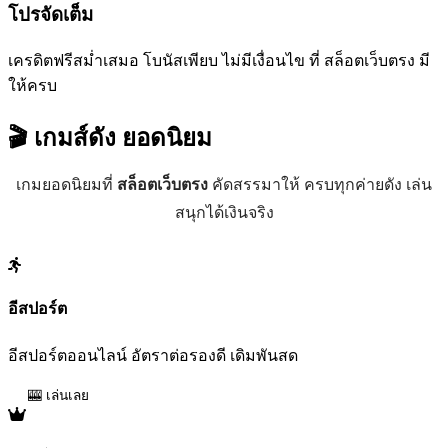
โปรจัดเต็ม
เครดิตฟรีสม่ำเสมอ โบนัสเพียบ ไม่มีเงื่อนไข ที่ สล็อตเว็บตรง มี
ให้ครบ
🎬 เกมส์ดัง
ยอดนิยม
เกมยอดนิยมที่
สล็อตเว็บตรง
คัดสรรมาให้ ครบทุกค่ายดัง เล่น
สนุกได้เงินจริง
อีสปอร์ต
อีสปอร์ตออนไลน์ อัตราต่อรองดี เดิมพันสด
🎰 เล่นเลย