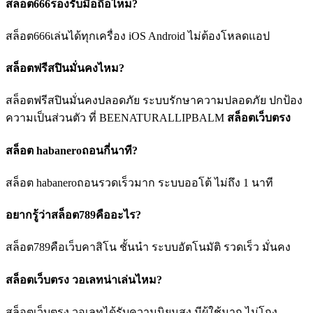
สล็อต666รองรับมือถือไหม?
สล็อต666เล่นได้ทุกเครื่อง iOS Android ไม่ต้องโหลดแอป
สล็อตฟรีสปินมั่นคงไหม?
สล็อตฟรีสปินมั่นคงปลอดภัย ระบบรักษาความปลอดภัย ปกป้อง
ความเป็นส่วนตัว ที่ BEENATURALLIPBALM
สล็อตเว็บตรง
สล็อต habaneroถอนกี่นาที?
สล็อต habaneroถอนรวดเร็วมาก ระบบออโต้ ไม่ถึง 1 นาที
อยากรู้ว่าสล็อต789คืออะไร?
สล็อต789คือเว็บคาสิโน ชั้นนำ ระบบอัตโนมัติ รวดเร็ว มั่นคง
สล็อตเว็บตรง วอเลทน่าเล่นไหม?
สล็อตเว็บตรง วอเลทได้รับความนิยมสูง มีผู้ใช้มาก ไม่โกง