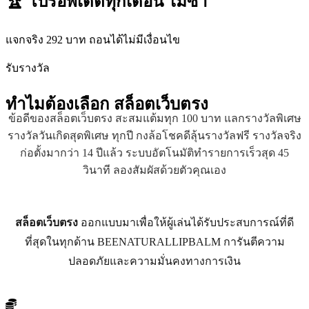
🏆 โปรอัพเดตทุกเดือน ไม่ซ้ำ
แจกจริง 292 บาท ถอนได้ไม่มีเงื่อนไข
รับรางวัล
ทำไมต้องเลือก
สล็อตเว็บตรง
ข้อดีของสล็อตเว็บตรง สะสมแต้มทุก 100 บาท แลกรางวัลพิเศษ
รางวัลวันเกิดสุดพิเศษ ทุกปี กงล้อโชคดีลุ้นรางวัลฟรี รางวัลจริง
ก่อตั้งมากว่า 14 ปีแล้ว ระบบอัตโนมัติทำรายการเร็วสุด 45
วินาที ลองสัมผัสด้วยตัวคุณเอง
สล็อตเว็บตรง
ออกแบบมาเพื่อให้ผู้เล่นได้รับประสบการณ์ที่ดี
ที่สุดในทุกด้าน BEENATURALLIPBALM การันตีความ
ปลอดภัยและความมั่นคงทางการเงิน