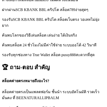
ฝากผ่านSCB KBANK BBL คริปโต สล็อต789ง่ายสุดๆ
รองรับSCB KBANK BBL คริปโต สล็อตเว็บตรง วอเลทไม่ยุ่ง
ยาก
ค้นพบโลกของวิธีเล่นสล็อต เล่นง่าย ได้เงินจริง
ค้นพบสล็อต 24 ชั่วโมงไม่มีค่าใช้จ่าย ระบบออโต้ 42 วินาที
รองรับทุกช่องทาง True Wallet สล็อต pussy888สะดวกที่สุด
🏆 ถาม-ตอบ
สำคัญ
สล็อตค่ายตรงหมายถึงอะไร?
สล็อตค่ายตรงเป็นแพลตฟอร์ม ชั้นนำ ระบบอัตโนมัติ รวดเร็ว
มั่นคง ที่ BEENATURALLIPBALM