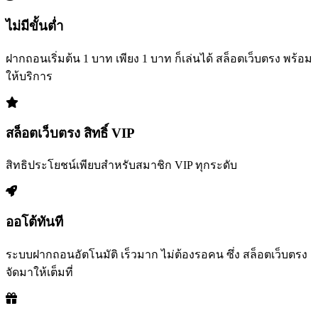
ไม่มีขั้นต่ำ
ฝากถอนเริ่มต้น 1 บาท เพียง 1 บาท ก็เล่นได้ สล็อตเว็บตรง พร้อม
ให้บริการ
สล็อตเว็บตรง สิทธิ์ VIP
สิทธิประโยชน์เพียบสำหรับสมาชิก VIP ทุกระดับ
ออโต้ทันที
ระบบฝากถอนอัตโนมัติ เร็วมาก ไม่ต้องรอคน ซึ่ง สล็อตเว็บตรง
จัดมาให้เต็มที่