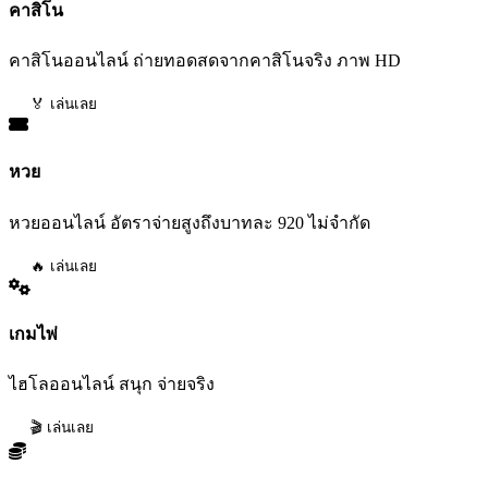
คาสิโน
คาสิโนออนไลน์ ถ่ายทอดสดจากคาสิโนจริง ภาพ HD
🏅 เล่นเลย
หวย
หวยออนไลน์ อัตราจ่ายสูงถึงบาทละ 920 ไม่จำกัด
🔥 เล่นเลย
เกมไพ่
ไฮโลออนไลน์ สนุก จ่ายจริง
🎬 เล่นเลย