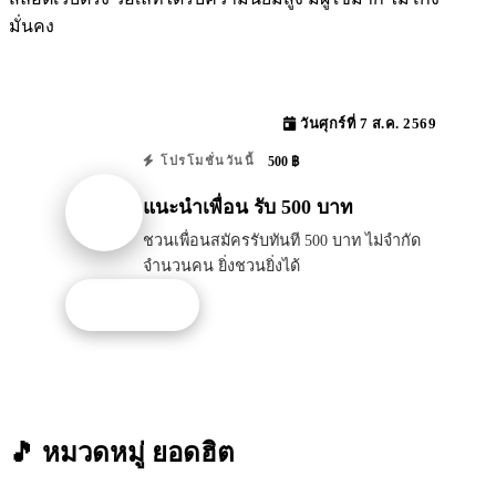
มั่นคง
วันศุกร์ที่ 7 ส.ค. 2569
500 ฿
โปรโมชั่นวันนี้
แนะนำเพื่อน รับ 500 บาท
ชวนเพื่อนสมัครรับทันที 500 บาท ไม่จำกัด
จำนวนคน ยิ่งชวนยิ่งได้
รับโปรนี้
🎵 หมวดหมู่
ยอดฮิต