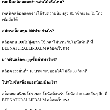
เทคนิคสล็อตแตกง่ายเล่นได้จริงไหม?
เทคนิคสล็อตแตกง่ายได้รับความนิยมสูง สมาชิกเยอะ ไม่โกง
เชื่อถือได้
สมัครสล็อตทุน 100ทำอย่างไร?
สล็อตทุน 100ไม่ยุ่งยาก ใช้เวลาไม่นาน รับโบนัสทันที ที่
BEENATURALLIPBALM สล็อตเว็บตรง
ฝากเงินสล็อต appขั้นต่ำเท่าไหร่?
สล็อต appขั้นต่ำ 10 บาท ระบบออโต้ ไม่ถึง 30 วินาที
โปรโมชั่นสล็อตยอดนิยมมีอะไร?
สล็อตยอดนิยมโปรเยอะ โบนัสต้อนรับ โบนัสฝาก และอื่นๆ อีก ที่
BEENATURALLIPBALM สล็อตเว็บตรง