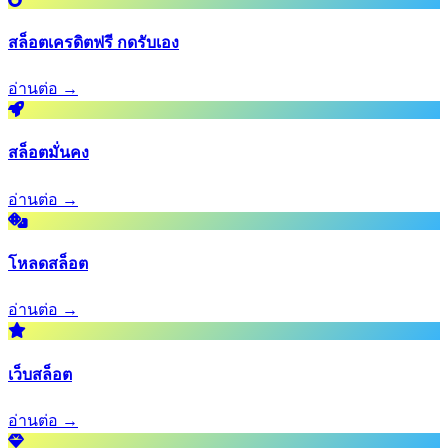
สล็อตเครดิตฟรี กดรับเอง
อ่านต่อ →
สล็อตมั่นคง
อ่านต่อ →
โหลดสล็อต
อ่านต่อ →
เว็บสล็อต
อ่านต่อ →