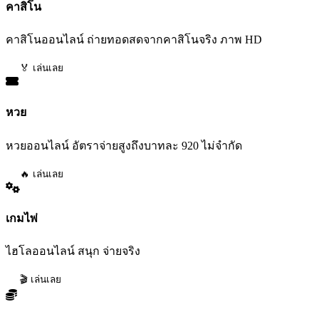
คาสิโน
คาสิโนออนไลน์ ถ่ายทอดสดจากคาสิโนจริง ภาพ HD
🏅 เล่นเลย
หวย
หวยออนไลน์ อัตราจ่ายสูงถึงบาทละ 920 ไม่จำกัด
🔥 เล่นเลย
เกมไพ่
ไฮโลออนไลน์ สนุก จ่ายจริง
🎬 เล่นเลย