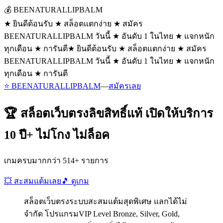
💰 BEENATURALLIPBALM
★ ยินดีต้อนรับ ★ สล็อตแตกง่าย ★ สมัคร
BEENATURALLIPBALM วันนี้ ★ อันดับ 1 ในไทย ★ แจกหนัก
ทุกเดือน ★ การันตี
★ ยินดีต้อนรับ ★ สล็อตแตกง่าย ★ สมัคร
BEENATURALLIPBALM วันนี้ ★ อันดับ 1 ในไทย ★ แจกหนัก
ทุกเดือน ★ การันตี
⭐ BEENATURALLIPBALM
—
สมัครเลย
🏆 สล็อตเว็บตรงลิขสิทธิ์แท้ เปิดให้บริการ
10 ปี+ ไม่โกง ไม่ล็อค
เกมครบมากกว่า 514+ รายการ
💥 สะสมแต้มเลย
🎵 ดูเกม
สล็อตเว็บตรงระบบสะสมแต้มสุดพิเศษ แลกได้ไม่
จำกัด โปรแกรมVIP Level Bronze, Silver, Gold,