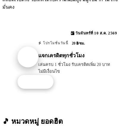
มั่นคง
วันจันทร์ที่ 10 ส.ค. 2569
20 ฿/ชม.
โปรโมชั่นวันนี้
แจกเครดิตทุกชั่วโมง
เล่นครบ 1 ชั่วโมง รับเครดิตเพิ่ม 20 บาท
ไม่มีเงื่อนไข
รับโปรนี้
🎵 หมวดหมู่
ยอดฮิต