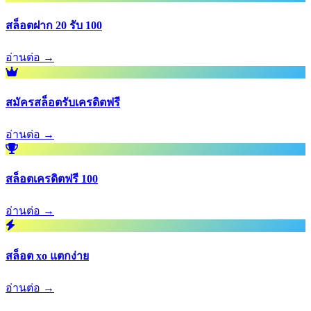
สล็อตฝาก 20 รับ 100
อ่านต่อ →
สมัครสล็อตรับเครดิตฟรี
อ่านต่อ →
สล็อตเครดิตฟรี 100
อ่านต่อ →
สล็อต xo แตกง่าย
อ่านต่อ →