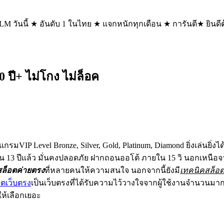
วันนี้ ★ อันดับ 1 ในไทย ★ แจกหนักทุกเดือน ★ การันตี
★ ยินด
0 ปี+ ไม่โกง ไม่ล็อค
มVIP Level Bronze, Silver, Gold, Platinum, Diamond ยิ่งเล่นยิ่
าน 13 ปีแล้ว มั่นคงปลอดภัย ฝากถอนออโต้ ภายใน 15 วิ นอกเหนือจา
สล็อตค่ายตรง
ที่หลายคนให้ความสนใจ นอกจากนี้ยังมี
เทคนิคสล็อ
อตเว็บตรง
เป็นเว็บตรงที่ได้รับความไว้วางใจจากผู้ใช้งานจำนวน
ให้เลือกเยอะ