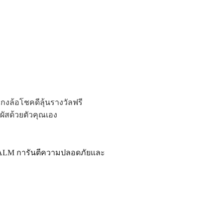
กงล้อโชคดีลุ้นรางวัลฟรี
มผัสด้วยตัวคุณเอง
PBALM การันตีความปลอดภัยและ