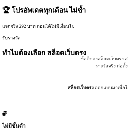
🏆 โปรอัพเดตทุกเดือน ไม่ซ้ำ
แจกจริง 292 บาท ถอนได้ไม่มีเงื่อนไข
รับรางวัล
ทำไมต้องเลือก
สล็อตเว็บตรง
ข้อดีของสล็อตเว็บตรง ส
รางวัลจริง ก่อตั
สล็อตเว็บตรง
ออกแบบมาเพื่อให
ไม่มีขั้นต่ำ