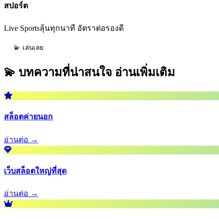
สปอร์ต
Live Sportsลุ้นทุกนาที อัตราต่อรองดี
💫 เล่นเลย
💫 บทความที่น่าสนใจ
อ่านเพิ่มเติม
สล็อตค่ายนอก
อ่านต่อ →
เว็บสล็อตใหญ่ที่สุด
อ่านต่อ →