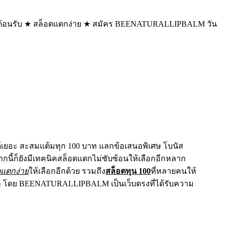
ีต้อนรับ ★ สล็อตแตกง่าย ★ สมัคร BEENATURALLIPBALM วัน
งได้เยอะ สะสมแต้มทุก 100 บาท แลกข้อเสนอพิเศษ โบนัส
กนี้ก็ยังมีเทคนิคสล็อตแตกไม่ซับซ้อนให้เลือกอีกหลาก
ตแตกง่าย
ให้เลือกอีกด้วย รวมถึง
สล็อตทุน 100
ที่หลายคนให้
มาก โดย BEENATURALLIPBALM เป็นเว็บตรงที่ได้รับความ