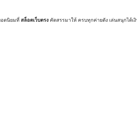
อดนิยมที่
สล็อตเว็บตรง
คัดสรรมาให้ ครบทุกค่ายดัง เล่นสนุกได้เงิ