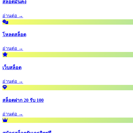
สล็อตมั่นคง
อ่านต่อ →
โหลดสล็อต
อ่านต่อ →
เว็บสล็อต
อ่านต่อ →
สล็อตฝาก 20 รับ 100
อ่านต่อ →