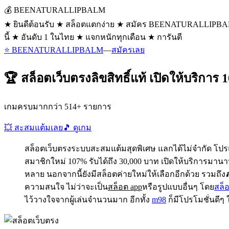
💰 BEENATURALLIPBALM
★ ยินดีต้อนรับ ★ สล็อตแตกง่าย ★ สมัคร BEENATURALLIPBALM 
นี้ ★ อันดับ 1 ในไทย ★ แจกหนักทุกเดือน ★ การันตี
⭐ BEENATURALLIPBALM
—
สมัครเลย
🏆 สล็อตเว็บตรงลิขสิทธิ์แท้ เปิดให้บริการ 1
เกมครบมากกว่า 514+ รายการ
💥 สะสมแต้มเลย
🎵 ดูเกม
สล็อตเว็บตรงระบบสะสมแต้มสุดพิเศษ แลกได้ไม่จำกัด โปรแกร
สมาชิกใหม่ 107% รับได้ถึง 30,000 บาท เปิดให้บริการมาน
หลาย นอกจากนี้ยังมีสล็อตค่ายใหม่ให้เลือกอีกด้วย รวมถึง
ความสนใจ ไม่ว่าจะเป็น
สล็อต app
หรือรูปแบบอื่นๆ โดย
สล็
ไว้วางใจจากผู้เล่นจำนวนมาก อีกทั้ง
m98
ก็มีโปรโมชั่นดีๆ 