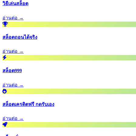
วิธีเล่นสล็อต
อ่านต่อ →
สล็อตถอนได้จริง
อ่านต่อ →
สล็อต999
อ่านต่อ →
สล็อตเครดิตฟรี กดรับเอง
อ่านต่อ →