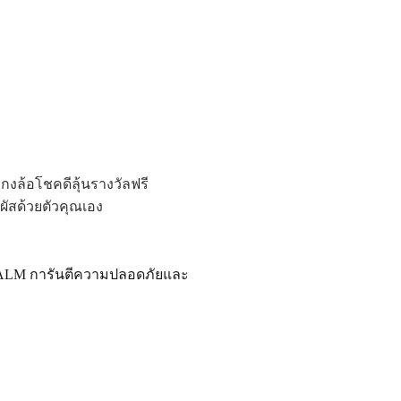
กงล้อโชคดีลุ้นรางวัลฟรี
มผัสด้วยตัวคุณเอง
PBALM การันตีความปลอดภัยและ