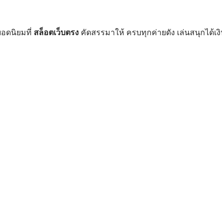
อดนิยมที่
สล็อตเว็บตรง
คัดสรรมาให้ ครบทุกค่ายดัง เล่นสนุกได้เงิ