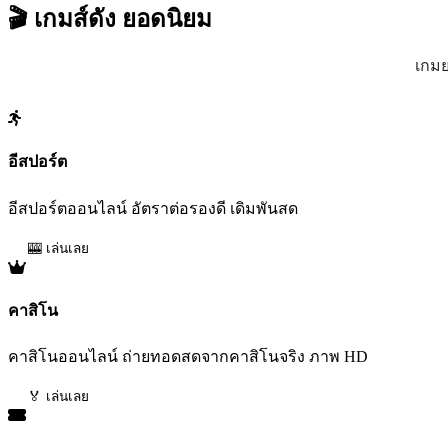
🎬 เกมส์ดัง
ยอดนิยม
เกมย
อีสปอร์ต
อีสปอร์ตออนไลน์ อัตราต่อรองดี เดิมพันสด
🎰 เล่นเลย
คาสิโน
คาสิโนออนไลน์ ถ่ายทอดสดจากคาสิโนจริง ภาพ HD
🏅 เล่นเลย