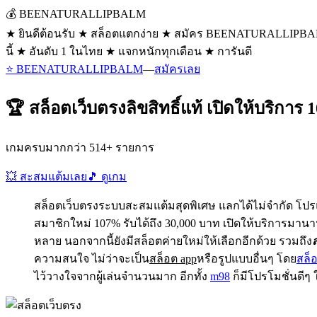
💰 BEENATURALLIPBALM
★ ยินดีต้อนรับ ★ สล็อตแตกง่าย ★ สมัคร BEENATURALLIPBALM 
นี้ ★ อันดับ 1 ในไทย ★ แจกหนักทุกเดือน ★ การันตี
⭐ BEENATURALLIPBALM
—
สมัครเลย
🏆 สล็อตเว็บตรงลิขสิทธิ์แท้ เปิดให้บริการ 1
เกมครบมากกว่า 514+ รายการ
💥 สะสมแต้มเลย
🎵 ดูเกม
สล็อตเว็บตรงระบบสะสมแต้มสุดพิเศษ แลกได้ไม่จำกัด โปรแกร
สมาชิกใหม่ 107% รับได้ถึง 30,000 บาท เปิดให้บริการมาน
หลาย นอกจากนี้ยังมีสล็อตค่ายใหม่ให้เลือกอีกด้วย รวมถึง
ความสนใจ ไม่ว่าจะเป็น
สล็อต app
หรือรูปแบบอื่นๆ โดย
สล็
ไว้วางใจจากผู้เล่นจำนวนมาก อีกทั้ง
m98
ก็มีโปรโมชั่นดีๆ 