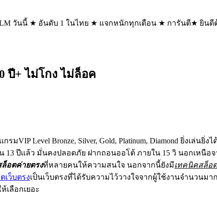
วันนี้ ★ อันดับ 1 ในไทย ★ แจกหนักทุกเดือน ★ การันตี
★ ยินด
0 ปี+ ไม่โกง ไม่ล็อค
มVIP Level Bronze, Silver, Gold, Platinum, Diamond ยิ่งเล่นยิ่
าน 13 ปีแล้ว มั่นคงปลอดภัย ฝากถอนออโต้ ภายใน 15 วิ นอกเหนือจา
สล็อตค่ายตรง
ที่หลายคนให้ความสนใจ นอกจากนี้ยังมี
เทคนิคสล็อ
อตเว็บตรง
เป็นเว็บตรงที่ได้รับความไว้วางใจจากผู้ใช้งานจำนวน
ให้เลือกเยอะ