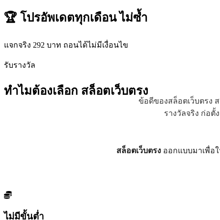
🏆 โปรอัพเดตทุกเดือน ไม่ซ้ำ
แจกจริง 292 บาท ถอนได้ไม่มีเงื่อนไข
รับรางวัล
ทำไมต้องเลือก
สล็อตเว็บตรง
ข้อดีของสล็อตเว็บตรง ส
รางวัลจริง ก่อตั
สล็อตเว็บตรง
ออกแบบมาเพื่อให
ไม่มีขั้นต่ำ