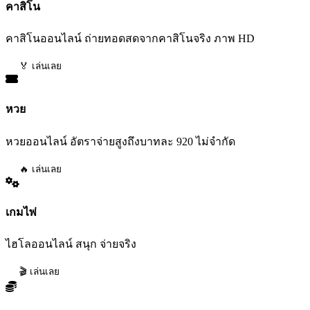
คาสิโน
คาสิโนออนไลน์ ถ่ายทอดสดจากคาสิโนจริง ภาพ HD
🏅 เล่นเลย
หวย
หวยออนไลน์ อัตราจ่ายสูงถึงบาทละ 920 ไม่จำกัด
🔥 เล่นเลย
เกมไพ่
ไฮโลออนไลน์ สนุก จ่ายจริง
🎬 เล่นเลย