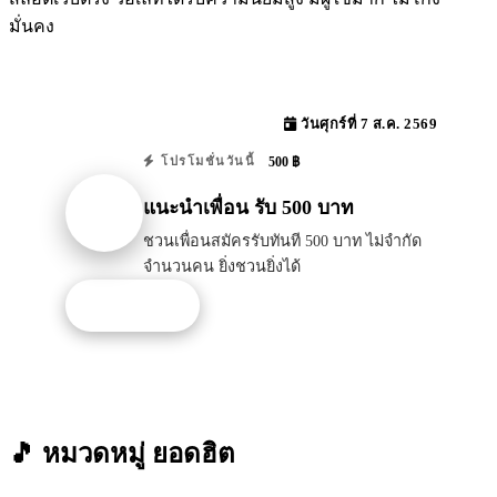
มั่นคง
วันศุกร์ที่ 7 ส.ค. 2569
500 ฿
โปรโมชั่นวันนี้
แนะนำเพื่อน รับ 500 บาท
ชวนเพื่อนสมัครรับทันที 500 บาท ไม่จำกัด
จำนวนคน ยิ่งชวนยิ่งได้
รับโปรนี้
🎵 หมวดหมู่
ยอดฮิต