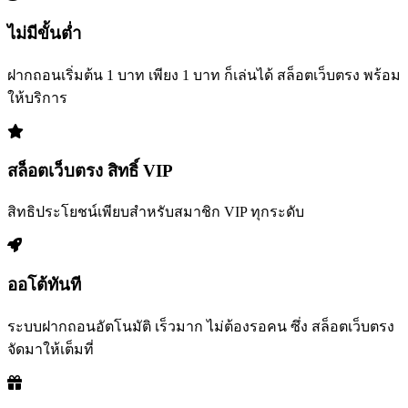
ไม่มีขั้นต่ำ
ฝากถอนเริ่มต้น 1 บาท เพียง 1 บาท ก็เล่นได้ สล็อตเว็บตรง พร้อม
ให้บริการ
สล็อตเว็บตรง สิทธิ์ VIP
สิทธิประโยชน์เพียบสำหรับสมาชิก VIP ทุกระดับ
ออโต้ทันที
ระบบฝากถอนอัตโนมัติ เร็วมาก ไม่ต้องรอคน ซึ่ง สล็อตเว็บตรง
จัดมาให้เต็มที่