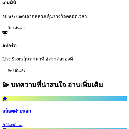
เกมมินิ
Mini Gameหลากหลาย ลุ้นรางวัลตลอดเวลา
💫 เล่นเลย
สปอร์ต
Live Sportsลุ้นทุกนาที อัตราต่อรองดี
💫 เล่นเลย
💫 บทความที่น่าสนใจ
อ่านเพิ่มเติม
สล็อตค่ายนอก
อ่านต่อ →