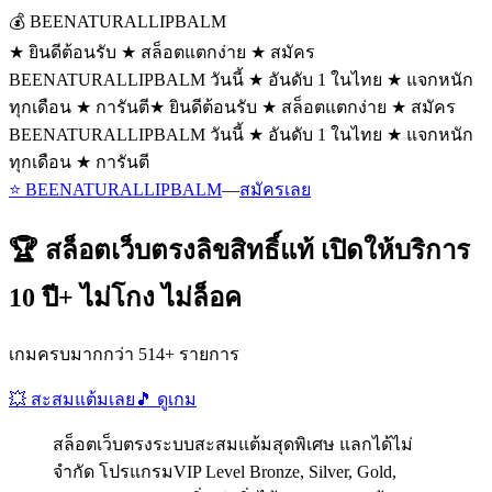
💰 BEENATURALLIPBALM
★ ยินดีต้อนรับ ★ สล็อตแตกง่าย ★ สมัคร
BEENATURALLIPBALM วันนี้ ★ อันดับ 1 ในไทย ★ แจกหนัก
ทุกเดือน ★ การันตี
★ ยินดีต้อนรับ ★ สล็อตแตกง่าย ★ สมัคร
BEENATURALLIPBALM วันนี้ ★ อันดับ 1 ในไทย ★ แจกหนัก
ทุกเดือน ★ การันตี
⭐ BEENATURALLIPBALM
—
สมัครเลย
🏆 สล็อตเว็บตรงลิขสิทธิ์แท้ เปิดให้บริการ
10 ปี+ ไม่โกง ไม่ล็อค
เกมครบมากกว่า 514+ รายการ
💥 สะสมแต้มเลย
🎵 ดูเกม
สล็อตเว็บตรงระบบสะสมแต้มสุดพิเศษ แลกได้ไม่
จำกัด โปรแกรมVIP Level Bronze, Silver, Gold,