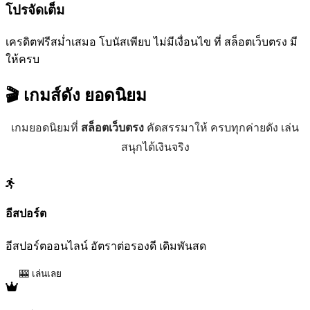
โปรจัดเต็ม
เครดิตฟรีสม่ำเสมอ โบนัสเพียบ ไม่มีเงื่อนไข ที่ สล็อตเว็บตรง มี
ให้ครบ
🎬 เกมส์ดัง
ยอดนิยม
เกมยอดนิยมที่
สล็อตเว็บตรง
คัดสรรมาให้ ครบทุกค่ายดัง เล่น
สนุกได้เงินจริง
อีสปอร์ต
อีสปอร์ตออนไลน์ อัตราต่อรองดี เดิมพันสด
🎰 เล่นเลย