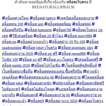
คำค้นหายอดนิยมที่เกี่ยวข้องกับ
สล็อตเว็บตรง
ที่
BEENATURALLIPBALM
สล็อตค่ายใหม่
สล็อตค่ายตรง
เทคนิคสล็อตแตกง่าย
สล็อตทุน 100
สล็อต app
สล็อตยอดนิยม
สล็อต666
สล็อตฟรีสปิน
สล็อต habanero
สล็อต789
สล็อตเว็บตรง วอ
เลท
วิธีเล่นสล็อต
สล็อต 24 ชั่วโมง
สล็อต pussy888
สล็อต pg
สล็อตฝากถอนไว
สล็อตฝาก 10 รับ 100
สล็อต
spadegaming
สล็อต joker เว็บตรง
สล็อต pragmatic play
สล็อตแตกง่าย 2026
สล็อต pg ฟรี
สล็อต mega888
สล็อต
โบนัส 100
สล็อต xo ฟรี
สล็อต xo เว็บตรง
เล่นสล็อตฟรี
สล็อต pantip 2026
สล็อตโปรโมชั่น
เว็บสล็อตลิขสิทธิ์แท้
เว็บสล็อตน่าเชื่อถือ
สล็อตทดลองเล่น ซื้อฟรีสปิน
ทางเข้า
เล่นสล็อต
สล็อตทดลองเล่น jili
สล็อตแตกง่าย
โหลดสล็อต
สล็อต joker
สล็อตแตกหนัก
สมัครสล็อต
สล็อตเครดิตฟรี
ไม่ต้องแชร์
สล็อตไม่ต้องโหลด
แอพสล็อต
สล็อตแตกง่าย
แจกจริง
สล็อตแตกดี
สล็อตแตกง่าย jili
สล็อตแตกง่าย pg
สล็อตแนะนำ
สล็อต69
สล็อตมาแรง 2026
สล็อตเว็บตรง