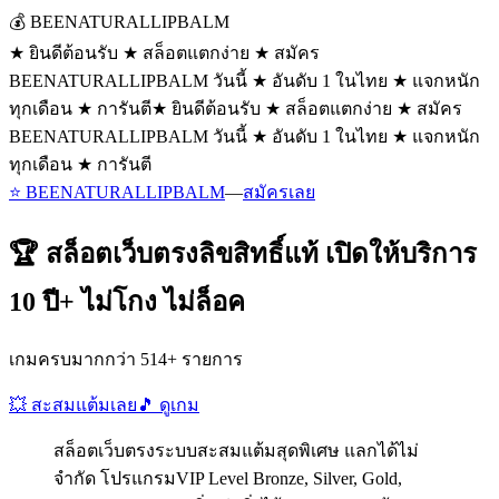
💰 BEENATURALLIPBALM
★ ยินดีต้อนรับ ★ สล็อตแตกง่าย ★ สมัคร
BEENATURALLIPBALM วันนี้ ★ อันดับ 1 ในไทย ★ แจกหนัก
ทุกเดือน ★ การันตี
★ ยินดีต้อนรับ ★ สล็อตแตกง่าย ★ สมัคร
BEENATURALLIPBALM วันนี้ ★ อันดับ 1 ในไทย ★ แจกหนัก
ทุกเดือน ★ การันตี
⭐ BEENATURALLIPBALM
—
สมัครเลย
🏆 สล็อตเว็บตรงลิขสิทธิ์แท้ เปิดให้บริการ
10 ปี+ ไม่โกง ไม่ล็อค
เกมครบมากกว่า 514+ รายการ
💥 สะสมแต้มเลย
🎵 ดูเกม
สล็อตเว็บตรงระบบสะสมแต้มสุดพิเศษ แลกได้ไม่
จำกัด โปรแกรมVIP Level Bronze, Silver, Gold,