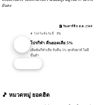
มั่นคง
วันเสาร์ที่ 8 ส.ค. 2569
5%
โปรโมชั่นวันนี้
โปรกีฬา คืนยอดเสีย 5%
เดิมพันกีฬาเสีย รับคืน 5% ทุกสัปดาห์ ไม่มี
ขั้นต่ำ
รับโปรนี้
🎵 หมวดหมู่
ยอดฮิต