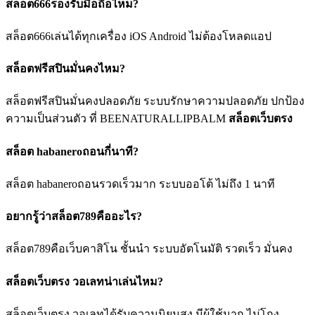
สล็อต666รองรับมือถือไหม?
สล็อต666เล่นได้ทุกเครื่อง iOS Android ไม่ต้องโหลดแอป
สล็อตฟรีสปินมั่นคงไหม?
สล็อตฟรีสปินมั่นคงปลอดภัย ระบบรักษาความปลอดภัย ปกป้อง
ความเป็นส่วนตัว ที่ BEENATURALLIPBALM
สล็อตเว็บตรง
สล็อต habaneroถอนกี่นาที?
สล็อต habaneroถอนรวดเร็วมาก ระบบออโต้ ไม่ถึง 1 นาที
อยากรู้ว่าสล็อต789คืออะไร?
สล็อต789คือเว็บคาสิโน ชั้นนำ ระบบอัตโนมัติ รวดเร็ว มั่นคง
สล็อตเว็บตรง วอเลทน่าเล่นไหม?
สล็อตเว็บตรง วอเลทได้รับความนิยมสูง มีผู้ใช้มาก ไม่โกง