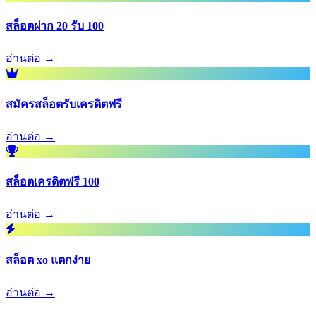
สล็อตฝาก 20 รับ 100
อ่านต่อ →
สมัครสล็อตรับเครดิตฟรี
อ่านต่อ →
สล็อตเครดิตฟรี 100
อ่านต่อ →
สล็อต xo แตกง่าย
อ่านต่อ →