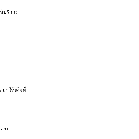
ให้บริการ
มาให้เต็มที่
ห้ครบ