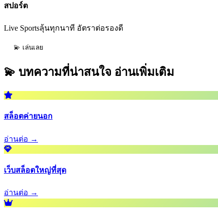
สปอร์ต
Live Sportsลุ้นทุกนาที อัตราต่อรองดี
💫 เล่นเลย
💫 บทความที่น่าสนใจ
อ่านเพิ่มเติม
สล็อตค่ายนอก
อ่านต่อ →
เว็บสล็อตใหญ่ที่สุด
อ่านต่อ →