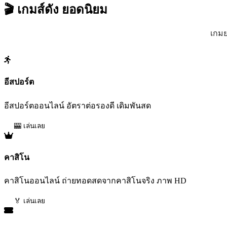
🎬 เกมส์ดัง
ยอดนิยม
เกมย
อีสปอร์ต
อีสปอร์ตออนไลน์ อัตราต่อรองดี เดิมพันสด
🎰 เล่นเลย
คาสิโน
คาสิโนออนไลน์ ถ่ายทอดสดจากคาสิโนจริง ภาพ HD
🏅 เล่นเลย