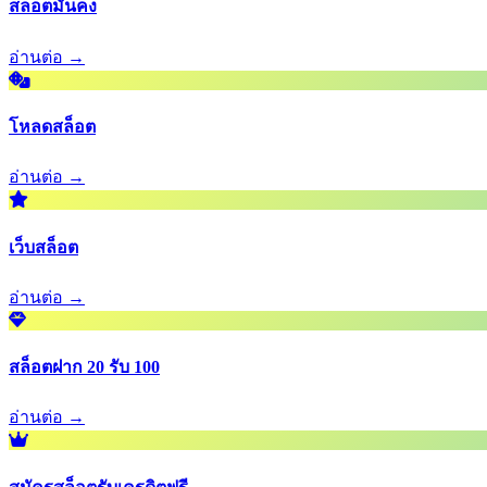
สล็อตมั่นคง
อ่านต่อ →
โหลดสล็อต
อ่านต่อ →
เว็บสล็อต
อ่านต่อ →
สล็อตฝาก 20 รับ 100
อ่านต่อ →