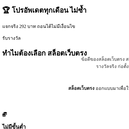
🏆 โปรอัพเดตทุกเดือน ไม่ซ้ำ
แจกจริง 292 บาท ถอนได้ไม่มีเงื่อนไข
รับรางวัล
ทำไมต้องเลือก
สล็อตเว็บตรง
ข้อดีของสล็อตเว็บตรง ส
รางวัลจริง ก่อตั
สล็อตเว็บตรง
ออกแบบมาเพื่อให
ไม่มีขั้นต่ำ