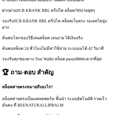
ฝากผ่านSCB KBANK BBL คริปโต สล็อต789ง่ายสุดๆ
รองรับSCB KBANK BBL คริปโต สล็อตเว็บตรง วอเลทไม่ยุ่ง
ยาก
ค้นพบโลกของวิธีเล่นสล็อต เล่นง่าย ได้เงินจริง
ค้นพบสล็อต 24 ชั่วโมงไม่มีค่าใช้จ่าย ระบบออโต้ 42 วินาที
รองรับทุกช่องทาง True Wallet สล็อต pussy888สะดวกที่สุด
🏆 ถาม-ตอบ
สำคัญ
สล็อตค่ายตรงหมายถึงอะไร?
สล็อตค่ายตรงเป็นแพลตฟอร์ม ชั้นนำ ระบบอัตโนมัติ รวดเร็ว
มั่นคง ที่ BEENATURALLIPBALM