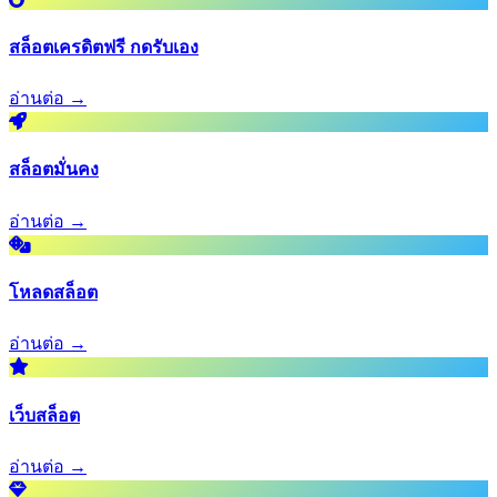
สล็อตเครดิตฟรี กดรับเอง
อ่านต่อ →
สล็อตมั่นคง
อ่านต่อ →
โหลดสล็อต
อ่านต่อ →
เว็บสล็อต
อ่านต่อ →