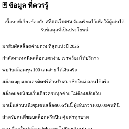
🃏 ข้อมูล
ที่ควรรู้
เนื้อหาที่เกี่ยวข้องกับ
สล็อตเว็บตรง
จัดเตรียมไว้เพื่อให้ผู้เล่นได้
รับข้อมูลที่เป็นประโยชน์
มาสัมผัสสล็อตค่ายตรง ที่สุดแห่งปี 2026
กำลังหาเทคนิคสล็อตแตกง่าย เราพร้อมให้บริการ
พบกับสล็อตทุน 100 เล่นง่าย ได้เงินจริง
สล็อต appแจกเครดิตฟรีสำหรับสมาชิกใหม่ ถอนได้จริง
สล็อตยอดนิยมเว็บเดียวครบทุกค่าย ไม่ต้องสลับเว็บ
มาเป็นส่วนหนึ่งชุมชนสล็อต666วันนี้ ผู้เล่นกว่า100,000คนที่นี่
สำหรับคนที่ชอบสล็อตฟรีสปิน คุ้มค่าทุกบาท
ทางเลือกใหม่สล็อต habanero ไม่ผิดหวังแน่นอน