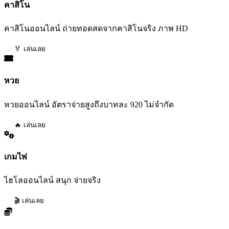
คาสิโน
คาสิโนออนไลน์ ถ่ายทอดสดจากคาสิโนจริง ภาพ HD
🏅 เล่นเลย
หวย
หวยออนไลน์ อัตราจ่ายสูงถึงบาทละ 920 ไม่จำกัด
🔥 เล่นเลย
เกมไพ่
ไฮโลออนไลน์ สนุก จ่ายจริง
🎬 เล่นเลย