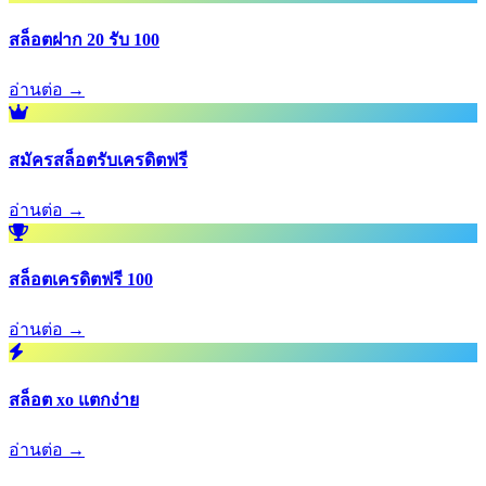
สล็อตฝาก 20 รับ 100
อ่านต่อ →
สมัครสล็อตรับเครดิตฟรี
อ่านต่อ →
สล็อตเครดิตฟรี 100
อ่านต่อ →
สล็อต xo แตกง่าย
อ่านต่อ →