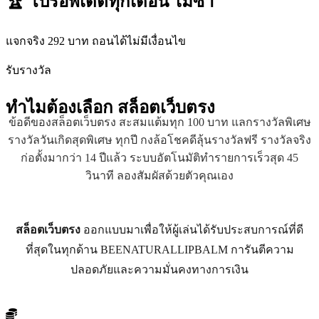
🏆 โปรอัพเดตทุกเดือน ไม่ซ้ำ
แจกจริง 292 บาท ถอนได้ไม่มีเงื่อนไข
รับรางวัล
ทำไมต้องเลือก
สล็อตเว็บตรง
ข้อดีของสล็อตเว็บตรง สะสมแต้มทุก 100 บาท แลกรางวัลพิเศษ
รางวัลวันเกิดสุดพิเศษ ทุกปี กงล้อโชคดีลุ้นรางวัลฟรี รางวัลจริง
ก่อตั้งมากว่า 14 ปีแล้ว ระบบอัตโนมัติทำรายการเร็วสุด 45
วินาที ลองสัมผัสด้วยตัวคุณเอง
สล็อตเว็บตรง
ออกแบบมาเพื่อให้ผู้เล่นได้รับประสบการณ์ที่ดี
ที่สุดในทุกด้าน BEENATURALLIPBALM การันตีความ
ปลอดภัยและความมั่นคงทางการเงิน