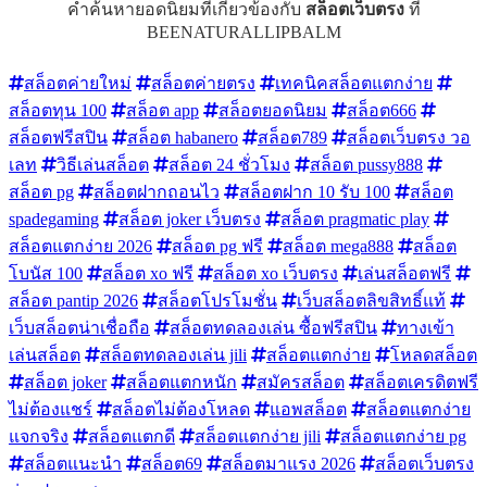
คำค้นหายอดนิยมที่เกี่ยวข้องกับ
สล็อตเว็บตรง
ที่
BEENATURALLIPBALM
สล็อตค่ายใหม่
สล็อตค่ายตรง
เทคนิคสล็อตแตกง่าย
สล็อตทุน 100
สล็อต app
สล็อตยอดนิยม
สล็อต666
สล็อตฟรีสปิน
สล็อต habanero
สล็อต789
สล็อตเว็บตรง วอ
เลท
วิธีเล่นสล็อต
สล็อต 24 ชั่วโมง
สล็อต pussy888
สล็อต pg
สล็อตฝากถอนไว
สล็อตฝาก 10 รับ 100
สล็อต
spadegaming
สล็อต joker เว็บตรง
สล็อต pragmatic play
สล็อตแตกง่าย 2026
สล็อต pg ฟรี
สล็อต mega888
สล็อต
โบนัส 100
สล็อต xo ฟรี
สล็อต xo เว็บตรง
เล่นสล็อตฟรี
สล็อต pantip 2026
สล็อตโปรโมชั่น
เว็บสล็อตลิขสิทธิ์แท้
เว็บสล็อตน่าเชื่อถือ
สล็อตทดลองเล่น ซื้อฟรีสปิน
ทางเข้า
เล่นสล็อต
สล็อตทดลองเล่น jili
สล็อตแตกง่าย
โหลดสล็อต
สล็อต joker
สล็อตแตกหนัก
สมัครสล็อต
สล็อตเครดิตฟรี
ไม่ต้องแชร์
สล็อตไม่ต้องโหลด
แอพสล็อต
สล็อตแตกง่าย
แจกจริง
สล็อตแตกดี
สล็อตแตกง่าย jili
สล็อตแตกง่าย pg
สล็อตแนะนำ
สล็อต69
สล็อตมาแรง 2026
สล็อตเว็บตรง