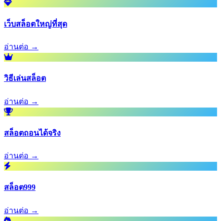
เว็บสล็อตใหญ่ที่สุด
อ่านต่อ →
วิธีเล่นสล็อต
อ่านต่อ →
สล็อตถอนได้จริง
อ่านต่อ →
สล็อต999
อ่านต่อ →