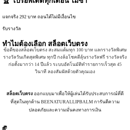
🏆 โปรอัพเดตทุกเดือน ไม่ซ้ำ
แจกจริง 292 บาท ถอนได้ไม่มีเงื่อนไข
รับรางวัล
ทำไมต้องเลือก
สล็อตเว็บตรง
ข้อดีของสล็อตเว็บตรง สะสมแต้มทุก 100 บาท แลกรางวัลพิเศษ
รางวัลวันเกิดสุดพิเศษ ทุกปี กงล้อโชคดีลุ้นรางวัลฟรี รางวัลจริง
ก่อตั้งมากว่า 14 ปีแล้ว ระบบอัตโนมัติทำรายการเร็วสุด 45
วินาที ลองสัมผัสด้วยตัวคุณเอง
สล็อตเว็บตรง
ออกแบบมาเพื่อให้ผู้เล่นได้รับประสบการณ์ที่ดี
ที่สุดในทุกด้าน BEENATURALLIPBALM การันตีความ
ปลอดภัยและความมั่นคงทางการเงิน