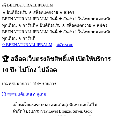
💰 BEENATURALLIPBALM
★ ยินดีต้อนรับ ★ สล็อตแตกง่าย ★ สมัคร
BEENATURALLIPBALM วันนี้ ★ อันดับ 1 ในไทย ★ แจกหนัก
ทุกเดือน ★ การันตี
★ ยินดีต้อนรับ ★ สล็อตแตกง่าย ★ สมัคร
BEENATURALLIPBALM วันนี้ ★ อันดับ 1 ในไทย ★ แจกหนัก
ทุกเดือน ★ การันตี
⭐ BEENATURALLIPBALM
—
สมัครเลย
🏆 สล็อตเว็บตรงลิขสิทธิ์แท้ เปิดให้บริการ
10 ปี+ ไม่โกง ไม่ล็อค
เกมครบมากกว่า 514+ รายการ
💥 สะสมแต้มเลย
🎵 ดูเกม
สล็อตเว็บตรงระบบสะสมแต้มสุดพิเศษ แลกได้ไม่
จำกัด โปรแกรมVIP Level Bronze, Silver, Gold,