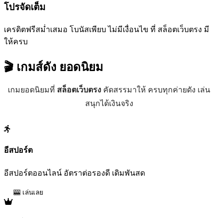
โปรจัดเต็ม
เครดิตฟรีสม่ำเสมอ โบนัสเพียบ ไม่มีเงื่อนไข ที่ สล็อตเว็บตรง มี
ให้ครบ
🎬 เกมส์ดัง
ยอดนิยม
เกมยอดนิยมที่
สล็อตเว็บตรง
คัดสรรมาให้ ครบทุกค่ายดัง เล่น
สนุกได้เงินจริง
อีสปอร์ต
อีสปอร์ตออนไลน์ อัตราต่อรองดี เดิมพันสด
🎰 เล่นเลย