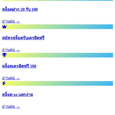
สล็อตฝาก 20 รับ 100
อ่านต่อ →
สมัครสล็อตรับเครดิตฟรี
อ่านต่อ →
สล็อตเครดิตฟรี 100
อ่านต่อ →
สล็อต xo แตกง่าย
อ่านต่อ →