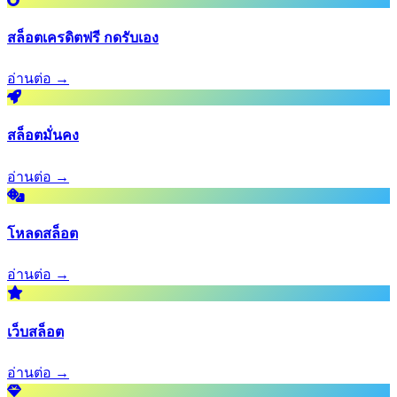
สล็อตเครดิตฟรี กดรับเอง
อ่านต่อ →
สล็อตมั่นคง
อ่านต่อ →
โหลดสล็อต
อ่านต่อ →
เว็บสล็อต
อ่านต่อ →