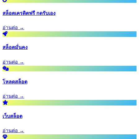
สล็อตเครดิตฟรี กดรับเอง
อ่านต่อ →
สล็อตมั่นคง
อ่านต่อ →
โหลดสล็อต
อ่านต่อ →
เว็บสล็อต
อ่านต่อ →