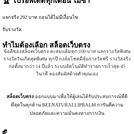
🏆 โปรอัพเดตทุกเดือน ไม่ซ้ำ
แจกจริง 292 บาท ถอนได้ไม่มีเงื่อนไข
รับรางวัล
ทำไมต้องเลือก
สล็อตเว็บตรง
ข้อดีของสล็อตเว็บตรง สะสมแต้มทุก 100 บาท แลกรางวัลพิเศษ
รางวัลวันเกิดสุดพิเศษ ทุกปี กงล้อโชคดีลุ้นรางวัลฟรี รางวัลจริง
ก่อตั้งมากว่า 14 ปีแล้ว ระบบอัตโนมัติทำรายการเร็วสุด 45
วินาที ลองสัมผัสด้วยตัวคุณเอง
สล็อตเว็บตรง
ออกแบบมาเพื่อให้ผู้เล่นได้รับประสบการณ์ที่ดี
ที่สุดในทุกด้าน BEENATURALLIPBALM การันตีความ
ปลอดภัยและความมั่นคงทางการเงิน