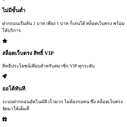
ไม่มีขั้นต่ำ
ฝากถอนเริ่มต้น 1 บาท เพียง 1 บาท ก็เล่นได้ สล็อตเว็บตรง พร้อม
ให้บริการ
สล็อตเว็บตรง สิทธิ์ VIP
สิทธิประโยชน์เพียบสำหรับสมาชิก VIP ทุกระดับ
ออโต้ทันที
ระบบฝากถอนอัตโนมัติ เร็วมาก ไม่ต้องรอคน ซึ่ง สล็อตเว็บตรง
จัดมาให้เต็มที่