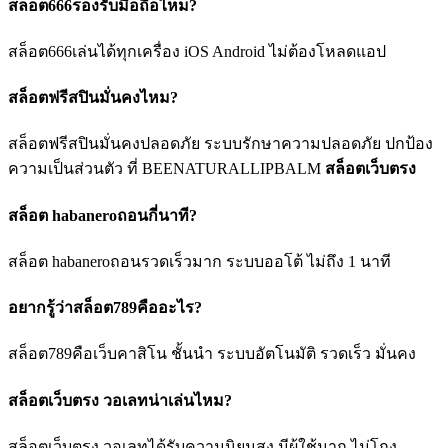
สล็อต666รองรับมือถือไหม?
สล็อต666เล่นได้ทุกเครื่อง iOS Android ไม่ต้องโหลดแอป
สล็อตฟรีสปินมั่นคงไหม?
สล็อตฟรีสปินมั่นคงปลอดภัย ระบบรักษาความปลอดภัย ปกป้อง
ความเป็นส่วนตัว ที่ BEENATURALLIPBALM
สล็อตเว็บตรง
สล็อต habaneroถอนกี่นาที?
สล็อต habaneroถอนรวดเร็วมาก ระบบออโต้ ไม่ถึง 1 นาที
อยากรู้ว่าสล็อต789คืออะไร?
สล็อต789คือเว็บคาสิโน ชั้นนำ ระบบอัตโนมัติ รวดเร็ว มั่นคง
สล็อตเว็บตรง วอเลทน่าเล่นไหม?
สล็อตเว็บตรง วอเลทได้รับความนิยมสูง มีผู้ใช้มาก ไม่โกง