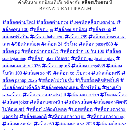
คำค้นหายอดนิยมที่เกี่ยวข้องกับ
สล็อตเว็บตรง
ที่
BEENATURALLIPBALM
สล็อตค่ายใหม่
สล็อตค่ายตรง
เทคนิคสล็อตแตกง่าย
สล็อตทุน 100
สล็อต app
สล็อตยอดนิยม
สล็อต666
สล็อตฟรีสปิน
สล็อต habanero
สล็อต789
สล็อตเว็บตรง วอ
เลท
วิธีเล่นสล็อต
สล็อต 24 ชั่วโมง
สล็อต pussy888
สล็อต pg
สล็อตฝากถอนไว
สล็อตฝาก 10 รับ 100
สล็อต
spadegaming
สล็อต joker เว็บตรง
สล็อต pragmatic play
สล็อตแตกง่าย 2026
สล็อต pg ฟรี
สล็อต mega888
สล็อต
โบนัส 100
สล็อต xo ฟรี
สล็อต xo เว็บตรง
เล่นสล็อตฟรี
สล็อต pantip 2026
สล็อตโปรโมชั่น
เว็บสล็อตลิขสิทธิ์แท้
เว็บสล็อตน่าเชื่อถือ
สล็อตทดลองเล่น ซื้อฟรีสปิน
ทางเข้า
เล่นสล็อต
สล็อตทดลองเล่น jili
สล็อตแตกง่าย
โหลดสล็อต
สล็อต joker
สล็อตแตกหนัก
สมัครสล็อต
สล็อตเครดิตฟรี
ไม่ต้องแชร์
สล็อตไม่ต้องโหลด
แอพสล็อต
สล็อตแตกง่าย
แจกจริง
สล็อตแตกดี
สล็อตแตกง่าย jili
สล็อตแตกง่าย pg
สล็อตแนะนำ
สล็อต69
สล็อตมาแรง 2026
สล็อตเว็บตรง