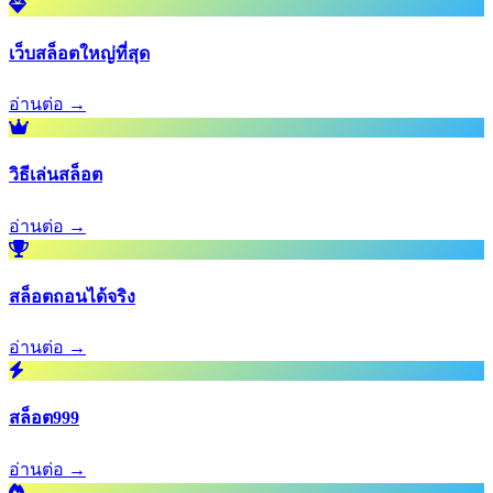
เว็บสล็อตใหญ่ที่สุด
อ่านต่อ →
วิธีเล่นสล็อต
อ่านต่อ →
สล็อตถอนได้จริง
อ่านต่อ →
สล็อต999
อ่านต่อ →