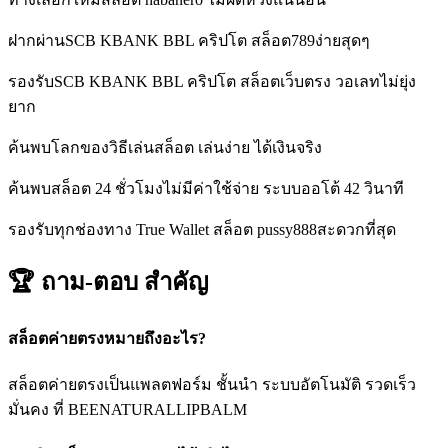
ฝากผ่านSCB KBANK BBL คริปโต สล็อต789ง่ายสุดๆ
รองรับSCB KBANK BBL คริปโต สล็อตเว็บตรง วอเลทไม่ยุ่ง
ยาก
ค้นพบโลกของวิธีเล่นสล็อต เล่นง่าย ได้เงินจริง
ค้นพบสล็อต 24 ชั่วโมงไม่มีค่าใช้จ่าย ระบบออโต้ 42 วินาที
รองรับทุกช่องทาง True Wallet สล็อต pussy888สะดวกที่สุด
🏆 ถาม-ตอบ
สำคัญ
สล็อตค่ายตรงหมายถึงอะไร?
สล็อตค่ายตรงเป็นแพลตฟอร์ม ชั้นนำ ระบบอัตโนมัติ รวดเร็ว
มั่นคง ที่ BEENATURALLIPBALM