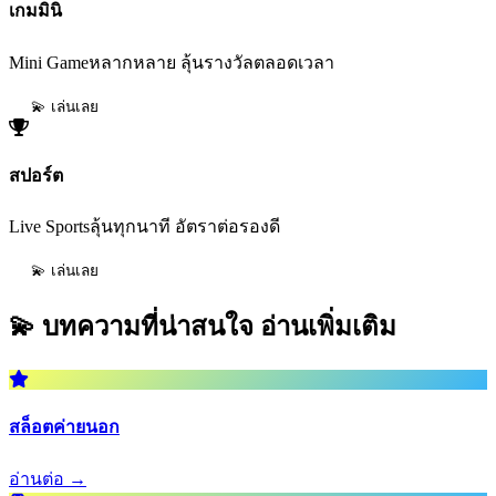
เกมมินิ
Mini Gameหลากหลาย ลุ้นรางวัลตลอดเวลา
💫 เล่นเลย
สปอร์ต
Live Sportsลุ้นทุกนาที อัตราต่อรองดี
💫 เล่นเลย
💫 บทความที่น่าสนใจ
อ่านเพิ่มเติม
สล็อตค่ายนอก
อ่านต่อ →