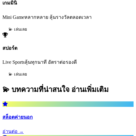
เกมมินิ
Mini Gameหลากหลาย ลุ้นรางวัลตลอดเวลา
💫 เล่นเลย
สปอร์ต
Live Sportsลุ้นทุกนาที อัตราต่อรองดี
💫 เล่นเลย
💫 บทความที่น่าสนใจ
อ่านเพิ่มเติม
สล็อตค่ายนอก
อ่านต่อ →