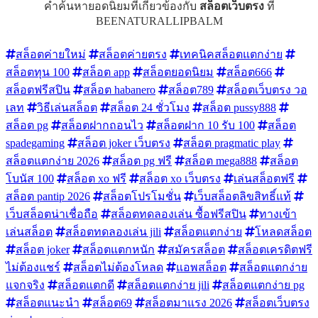
คำค้นหายอดนิยมที่เกี่ยวข้องกับ
สล็อตเว็บตรง
ที่
BEENATURALLIPBALM
สล็อตค่ายใหม่
สล็อตค่ายตรง
เทคนิคสล็อตแตกง่าย
สล็อตทุน 100
สล็อต app
สล็อตยอดนิยม
สล็อต666
สล็อตฟรีสปิน
สล็อต habanero
สล็อต789
สล็อตเว็บตรง วอ
เลท
วิธีเล่นสล็อต
สล็อต 24 ชั่วโมง
สล็อต pussy888
สล็อต pg
สล็อตฝากถอนไว
สล็อตฝาก 10 รับ 100
สล็อต
spadegaming
สล็อต joker เว็บตรง
สล็อต pragmatic play
สล็อตแตกง่าย 2026
สล็อต pg ฟรี
สล็อต mega888
สล็อต
โบนัส 100
สล็อต xo ฟรี
สล็อต xo เว็บตรง
เล่นสล็อตฟรี
สล็อต pantip 2026
สล็อตโปรโมชั่น
เว็บสล็อตลิขสิทธิ์แท้
เว็บสล็อตน่าเชื่อถือ
สล็อตทดลองเล่น ซื้อฟรีสปิน
ทางเข้า
เล่นสล็อต
สล็อตทดลองเล่น jili
สล็อตแตกง่าย
โหลดสล็อต
สล็อต joker
สล็อตแตกหนัก
สมัครสล็อต
สล็อตเครดิตฟรี
ไม่ต้องแชร์
สล็อตไม่ต้องโหลด
แอพสล็อต
สล็อตแตกง่าย
แจกจริง
สล็อตแตกดี
สล็อตแตกง่าย jili
สล็อตแตกง่าย pg
สล็อตแนะนำ
สล็อต69
สล็อตมาแรง 2026
สล็อตเว็บตรง