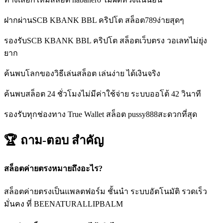
ฝากผ่านSCB KBANK BBL คริปโต สล็อต789ง่ายสุดๆ
รองรับSCB KBANK BBL คริปโต สล็อตเว็บตรง วอเลทไม่ยุ่ง
ยาก
ค้นพบโลกของวิธีเล่นสล็อต เล่นง่าย ได้เงินจริง
ค้นพบสล็อต 24 ชั่วโมงไม่มีค่าใช้จ่าย ระบบออโต้ 42 วินาที
รองรับทุกช่องทาง True Wallet สล็อต pussy888สะดวกที่สุด
🏆 ถาม-ตอบ
สำคัญ
สล็อตค่ายตรงหมายถึงอะไร?
สล็อตค่ายตรงเป็นแพลตฟอร์ม ชั้นนำ ระบบอัตโนมัติ รวดเร็ว
มั่นคง ที่ BEENATURALLIPBALM