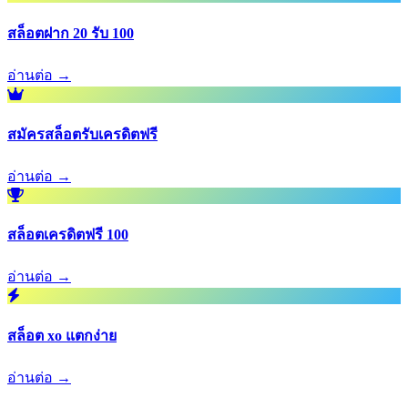
สล็อตฝาก 20 รับ 100
อ่านต่อ →
สมัครสล็อตรับเครดิตฟรี
อ่านต่อ →
สล็อตเครดิตฟรี 100
อ่านต่อ →
สล็อต xo แตกง่าย
อ่านต่อ →