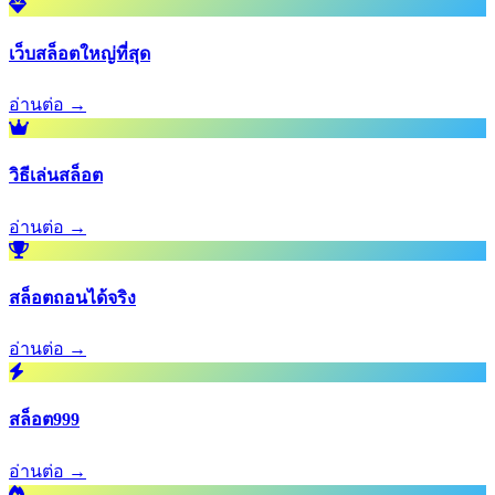
เว็บสล็อตใหญ่ที่สุด
อ่านต่อ →
วิธีเล่นสล็อต
อ่านต่อ →
สล็อตถอนได้จริง
อ่านต่อ →
สล็อต999
อ่านต่อ →