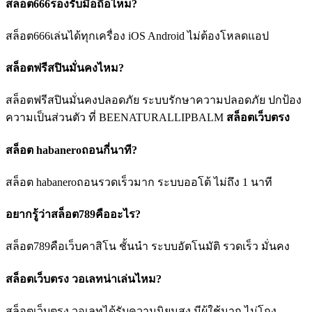
สล็อต666รองรับมือถือไหม?
สล็อต666เล่นได้ทุกเครื่อง iOS Android ไม่ต้องโหลดแอป
สล็อตฟรีสปินมั่นคงไหม?
สล็อตฟรีสปินมั่นคงปลอดภัย ระบบรักษาความปลอดภัย ปกป้อง
ความเป็นส่วนตัว ที่ BEENATURALLIPBALM
สล็อตเว็บตรง
สล็อต habaneroถอนกี่นาที?
สล็อต habaneroถอนรวดเร็วมาก ระบบออโต้ ไม่ถึง 1 นาที
อยากรู้ว่าสล็อต789คืออะไร?
สล็อต789คือเว็บคาสิโน ชั้นนำ ระบบอัตโนมัติ รวดเร็ว มั่นคง
สล็อตเว็บตรง วอเลทน่าเล่นไหม?
สล็อตเว็บตรง วอเลทได้รับความนิยมสูง มีผู้ใช้มาก ไม่โกง