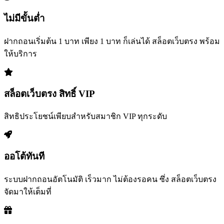
ไม่มีขั้นต่ำ
ฝากถอนเริ่มต้น 1 บาท เพียง 1 บาท ก็เล่นได้ สล็อตเว็บตรง พร้อม
ให้บริการ
สล็อตเว็บตรง สิทธิ์ VIP
สิทธิประโยชน์เพียบสำหรับสมาชิก VIP ทุกระดับ
ออโต้ทันที
ระบบฝากถอนอัตโนมัติ เร็วมาก ไม่ต้องรอคน ซึ่ง สล็อตเว็บตรง
จัดมาให้เต็มที่