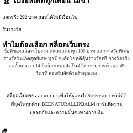
🏆 โปรอัพเดตทุกเดือน ไม่ซ้ำ
แจกจริง 292 บาท ถอนได้ไม่มีเงื่อนไข
รับรางวัล
ทำไมต้องเลือก
สล็อตเว็บตรง
ข้อดีของสล็อตเว็บตรง สะสมแต้มทุก 100 บาท แลกรางวัลพิเศษ
รางวัลวันเกิดสุดพิเศษ ทุกปี กงล้อโชคดีลุ้นรางวัลฟรี รางวัลจริง
ก่อตั้งมากว่า 14 ปีแล้ว ระบบอัตโนมัติทำรายการเร็วสุด 45
วินาที ลองสัมผัสด้วยตัวคุณเอง
สล็อตเว็บตรง
ออกแบบมาเพื่อให้ผู้เล่นได้รับประสบการณ์ที่ดี
ที่สุดในทุกด้าน BEENATURALLIPBALM การันตีความ
ปลอดภัยและความมั่นคงทางการเงิน