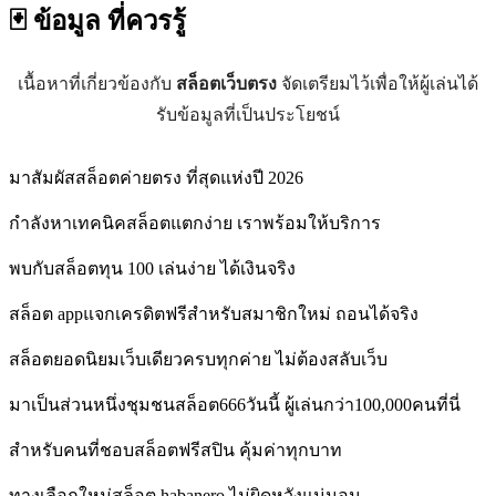
🃏 ข้อมูล
ที่ควรรู้
เนื้อหาที่เกี่ยวข้องกับ
สล็อตเว็บตรง
จัดเตรียมไว้เพื่อให้ผู้เล่นได้
รับข้อมูลที่เป็นประโยชน์
มาสัมผัสสล็อตค่ายตรง ที่สุดแห่งปี 2026
กำลังหาเทคนิคสล็อตแตกง่าย เราพร้อมให้บริการ
พบกับสล็อตทุน 100 เล่นง่าย ได้เงินจริง
สล็อต appแจกเครดิตฟรีสำหรับสมาชิกใหม่ ถอนได้จริง
สล็อตยอดนิยมเว็บเดียวครบทุกค่าย ไม่ต้องสลับเว็บ
มาเป็นส่วนหนึ่งชุมชนสล็อต666วันนี้ ผู้เล่นกว่า100,000คนที่นี่
สำหรับคนที่ชอบสล็อตฟรีสปิน คุ้มค่าทุกบาท
ทางเลือกใหม่สล็อต habanero ไม่ผิดหวังแน่นอน