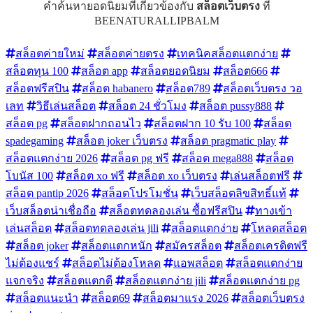
คำค้นหายอดนิยมที่เกี่ยวข้องกับ
สล็อตเว็บตรง
ที่
BEENATURALLIPBALM
สล็อตค่ายใหม่
สล็อตค่ายตรง
เทคนิคสล็อตแตกง่าย
สล็อตทุน 100
สล็อต app
สล็อตยอดนิยม
สล็อต666
สล็อตฟรีสปิน
สล็อต habanero
สล็อต789
สล็อตเว็บตรง วอ
เลท
วิธีเล่นสล็อต
สล็อต 24 ชั่วโมง
สล็อต pussy888
สล็อต pg
สล็อตฝากถอนไว
สล็อตฝาก 10 รับ 100
สล็อต
spadegaming
สล็อต joker เว็บตรง
สล็อต pragmatic play
สล็อตแตกง่าย 2026
สล็อต pg ฟรี
สล็อต mega888
สล็อต
โบนัส 100
สล็อต xo ฟรี
สล็อต xo เว็บตรง
เล่นสล็อตฟรี
สล็อต pantip 2026
สล็อตโปรโมชั่น
เว็บสล็อตลิขสิทธิ์แท้
เว็บสล็อตน่าเชื่อถือ
สล็อตทดลองเล่น ซื้อฟรีสปิน
ทางเข้า
เล่นสล็อต
สล็อตทดลองเล่น jili
สล็อตแตกง่าย
โหลดสล็อต
สล็อต joker
สล็อตแตกหนัก
สมัครสล็อต
สล็อตเครดิตฟรี
ไม่ต้องแชร์
สล็อตไม่ต้องโหลด
แอพสล็อต
สล็อตแตกง่าย
แจกจริง
สล็อตแตกดี
สล็อตแตกง่าย jili
สล็อตแตกง่าย pg
สล็อตแนะนำ
สล็อต69
สล็อตมาแรง 2026
สล็อตเว็บตรง