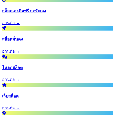
สล็อตเครดิตฟรี กดรับเอง
อ่านต่อ →
สล็อตมั่นคง
อ่านต่อ →
โหลดสล็อต
อ่านต่อ →
เว็บสล็อต
อ่านต่อ →