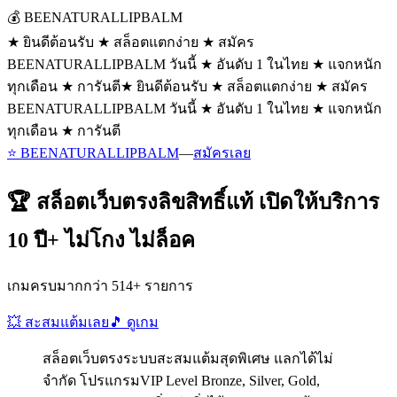
💰 BEENATURALLIPBALM
★ ยินดีต้อนรับ ★ สล็อตแตกง่าย ★ สมัคร
BEENATURALLIPBALM วันนี้ ★ อันดับ 1 ในไทย ★ แจกหนัก
ทุกเดือน ★ การันตี
★ ยินดีต้อนรับ ★ สล็อตแตกง่าย ★ สมัคร
BEENATURALLIPBALM วันนี้ ★ อันดับ 1 ในไทย ★ แจกหนัก
ทุกเดือน ★ การันตี
⭐ BEENATURALLIPBALM
—
สมัครเลย
🏆 สล็อตเว็บตรงลิขสิทธิ์แท้ เปิดให้บริการ
10 ปี+ ไม่โกง ไม่ล็อค
เกมครบมากกว่า 514+ รายการ
💥 สะสมแต้มเลย
🎵 ดูเกม
สล็อตเว็บตรงระบบสะสมแต้มสุดพิเศษ แลกได้ไม่
จำกัด โปรแกรมVIP Level Bronze, Silver, Gold,