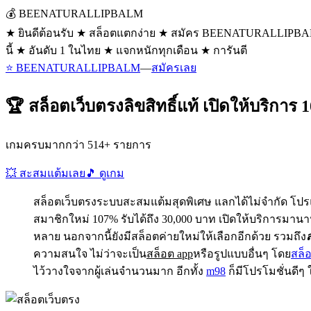
💰 BEENATURALLIPBALM
★ ยินดีต้อนรับ ★ สล็อตแตกง่าย ★ สมัคร BEENATURALLIPBALM 
นี้ ★ อันดับ 1 ในไทย ★ แจกหนักทุกเดือน ★ การันตี
⭐ BEENATURALLIPBALM
—
สมัครเลย
🏆 สล็อตเว็บตรงลิขสิทธิ์แท้ เปิดให้บริการ 1
เกมครบมากกว่า 514+ รายการ
💥 สะสมแต้มเลย
🎵 ดูเกม
สล็อตเว็บตรงระบบสะสมแต้มสุดพิเศษ แลกได้ไม่จำกัด โปรแกร
สมาชิกใหม่ 107% รับได้ถึง 30,000 บาท เปิดให้บริการมาน
หลาย นอกจากนี้ยังมีสล็อตค่ายใหม่ให้เลือกอีกด้วย รวมถึง
ความสนใจ ไม่ว่าจะเป็น
สล็อต app
หรือรูปแบบอื่นๆ โดย
สล็
ไว้วางใจจากผู้เล่นจำนวนมาก อีกทั้ง
m98
ก็มีโปรโมชั่นดีๆ 