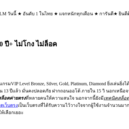
วันนี้ ★ อันดับ 1 ในไทย ★ แจกหนักทุกเดือน ★ การันตี
★ ยินด
0 ปี+ ไม่โกง ไม่ล็อค
มVIP Level Bronze, Silver, Gold, Platinum, Diamond ยิ่งเล่นยิ่
าน 13 ปีแล้ว มั่นคงปลอดภัย ฝากถอนออโต้ ภายใน 15 วิ นอกเหนือจา
สล็อตค่ายตรง
ที่หลายคนให้ความสนใจ นอกจากนี้ยังมี
เทคนิคสล็อ
อตเว็บตรง
เป็นเว็บตรงที่ได้รับความไว้วางใจจากผู้ใช้งานจำนวน
ให้เลือกเยอะ