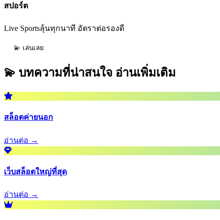
สปอร์ต
Live Sportsลุ้นทุกนาที อัตราต่อรองดี
💫 เล่นเลย
💫 บทความที่น่าสนใจ
อ่านเพิ่มเติม
สล็อตค่ายนอก
อ่านต่อ →
เว็บสล็อตใหญ่ที่สุด
อ่านต่อ →