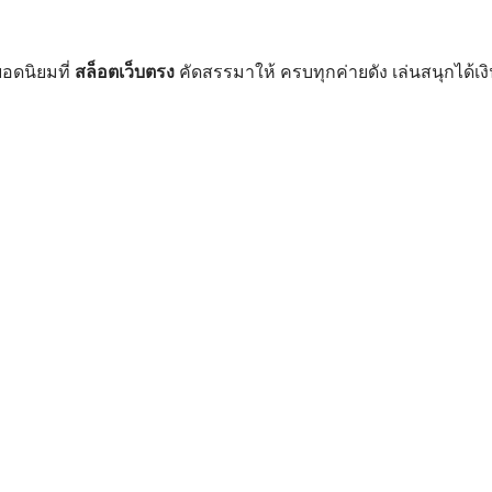
อดนิยมที่
สล็อตเว็บตรง
คัดสรรมาให้ ครบทุกค่ายดัง เล่นสนุกได้เงิ