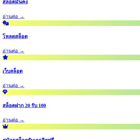
สล็อตมั่นคง
อ่านต่อ →
โหลดสล็อต
อ่านต่อ →
เว็บสล็อต
อ่านต่อ →
สล็อตฝาก 20 รับ 100
อ่านต่อ →