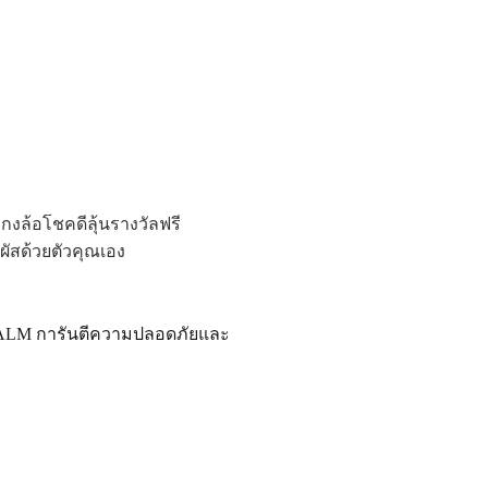
กงล้อโชคดีลุ้นรางวัลฟรี
มผัสด้วยตัวคุณเอง
PBALM การันตีความปลอดภัยและ