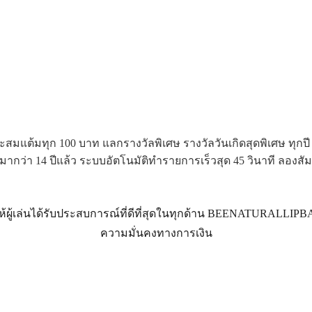
ะสมแต้มทุก 100 บาท แลกรางวัลพิเศษ รางวัลวันเกิดสุดพิเศษ ทุกปี 
้งมากว่า 14 ปีแล้ว ระบบอัตโนมัติทำรายการเร็วสุด 45 วินาที ลองสั
้ผู้เล่นได้รับประสบการณ์ที่ดีที่สุดในทุกด้าน BEENATURALLI
ความมั่นคงทางการเงิน