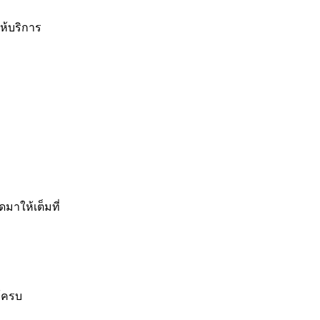
ให้บริการ
มาให้เต็มที่
ห้ครบ