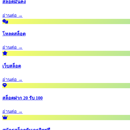
สล็อตมั่นคง
อ่านต่อ →
โหลดสล็อต
อ่านต่อ →
เว็บสล็อต
อ่านต่อ →
สล็อตฝาก 20 รับ 100
อ่านต่อ →