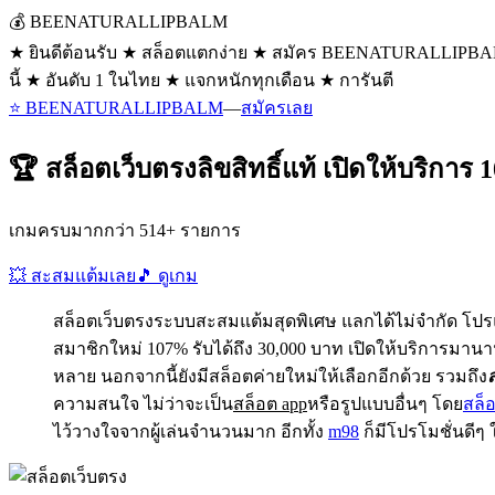
💰 BEENATURALLIPBALM
★ ยินดีต้อนรับ ★ สล็อตแตกง่าย ★ สมัคร BEENATURALLIPBALM 
นี้ ★ อันดับ 1 ในไทย ★ แจกหนักทุกเดือน ★ การันตี
⭐ BEENATURALLIPBALM
—
สมัครเลย
🏆 สล็อตเว็บตรงลิขสิทธิ์แท้ เปิดให้บริการ 1
เกมครบมากกว่า 514+ รายการ
💥 สะสมแต้มเลย
🎵 ดูเกม
สล็อตเว็บตรงระบบสะสมแต้มสุดพิเศษ แลกได้ไม่จำกัด โปรแกร
สมาชิกใหม่ 107% รับได้ถึง 30,000 บาท เปิดให้บริการมาน
หลาย นอกจากนี้ยังมีสล็อตค่ายใหม่ให้เลือกอีกด้วย รวมถึง
ความสนใจ ไม่ว่าจะเป็น
สล็อต app
หรือรูปแบบอื่นๆ โดย
สล็
ไว้วางใจจากผู้เล่นจำนวนมาก อีกทั้ง
m98
ก็มีโปรโมชั่นดีๆ 