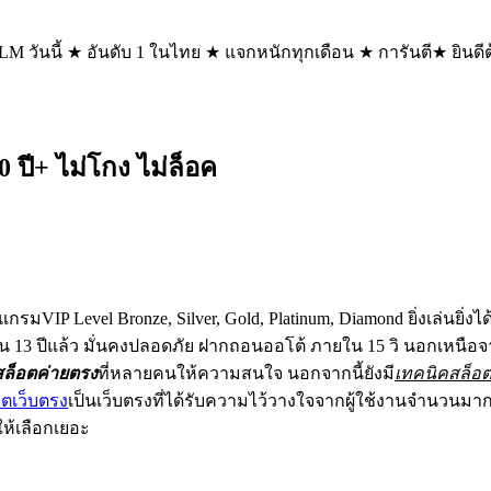
วันนี้ ★ อันดับ 1 ในไทย ★ แจกหนักทุกเดือน ★ การันตี
★ ยินด
0 ปี+ ไม่โกง ไม่ล็อค
มVIP Level Bronze, Silver, Gold, Platinum, Diamond ยิ่งเล่นยิ่
าน 13 ปีแล้ว มั่นคงปลอดภัย ฝากถอนออโต้ ภายใน 15 วิ นอกเหนือจา
สล็อตค่ายตรง
ที่หลายคนให้ความสนใจ นอกจากนี้ยังมี
เทคนิคสล็อ
อตเว็บตรง
เป็นเว็บตรงที่ได้รับความไว้วางใจจากผู้ใช้งานจำนวน
ให้เลือกเยอะ