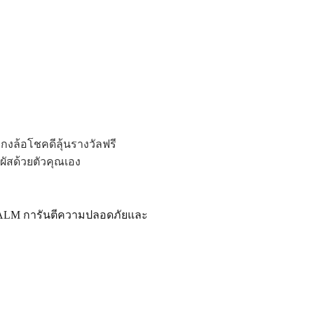
กงล้อโชคดีลุ้นรางวัลฟรี
มผัสด้วยตัวคุณเอง
PBALM การันตีความปลอดภัยและ