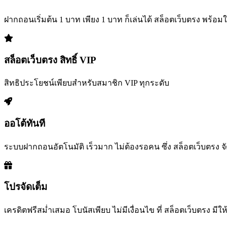
ฝากถอนเริ่มต้น 1 บาท เพียง 1 บาท ก็เล่นได้ สล็อตเว็บตรง พร้อม
สล็อตเว็บตรง สิทธิ์ VIP
สิทธิประโยชน์เพียบสำหรับสมาชิก VIP ทุกระดับ
ออโต้ทันที
ระบบฝากถอนอัตโนมัติ เร็วมาก ไม่ต้องรอคน ซึ่ง สล็อตเว็บตรง จัด
โปรจัดเต็ม
เครดิตฟรีสม่ำเสมอ โบนัสเพียบ ไม่มีเงื่อนไข ที่ สล็อตเว็บตรง มีใ