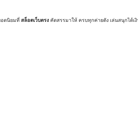
อดนิยมที่
สล็อตเว็บตรง
คัดสรรมาให้ ครบทุกค่ายดัง เล่นสนุกได้เงิ