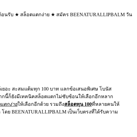
ีต้อนรับ ★ สล็อตแตกง่าย ★ สมัคร BEENATURALLIPBALM วัน
งได้เยอะ สะสมแต้มทุก 100 บาท แลกข้อเสนอพิเศษ โบนัส
กนี้ก็ยังมีเทคนิคสล็อตแตกไม่ซับซ้อนให้เลือกอีกหลาก
ตแตกง่าย
ให้เลือกอีกด้วย รวมถึง
สล็อตทุน 100
ที่หลายคนให้
มาก โดย BEENATURALLIPBALM เป็นเว็บตรงที่ได้รับความ