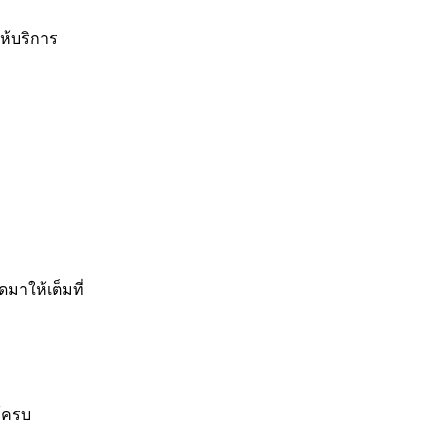
ให้บริการ
มาให้เต็มที่
ห้ครบ