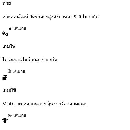
หวย
หวยออนไลน์ อัตราจ่ายสูงถึงบาทละ 920 ไม่จำกัด
🔥 เล่นเลย
เกมไพ่
ไฮโลออนไลน์ สนุก จ่ายจริง
🎬 เล่นเลย
เกมมินิ
Mini Gameหลากหลาย ลุ้นรางวัลตลอดเวลา
💫 เล่นเลย