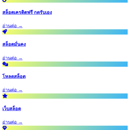
สล็อตเครดิตฟรี กดรับเอง
อ่านต่อ →
สล็อตมั่นคง
อ่านต่อ →
โหลดสล็อต
อ่านต่อ →
เว็บสล็อต
อ่านต่อ →