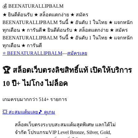
💰 BEENATURALLIPBALM
★ ยินดีต้อนรับ ★ สล็อตแตกง่าย ★ สมัคร
BEENATURALLIPBALM วันนี้ ★ อันดับ 1 ในไทย ★ แจกหนัก
ทุกเดือน ★ การันตี
★ ยินดีต้อนรับ ★ สล็อตแตกง่าย ★ สมัคร
BEENATURALLIPBALM วันนี้ ★ อันดับ 1 ในไทย ★ แจกหนัก
ทุกเดือน ★ การันตี
⭐ BEENATURALLIPBALM
—
สมัครเลย
🏆 สล็อตเว็บตรงลิขสิทธิ์แท้ เปิดให้บริการ
10 ปี+ ไม่โกง ไม่ล็อค
เกมครบมากกว่า 514+ รายการ
💥 สะสมแต้มเลย
🎵 ดูเกม
สล็อตเว็บตรงระบบสะสมแต้มสุดพิเศษ แลกได้ไม่
จำกัด โปรแกรมVIP Level Bronze, Silver, Gold,