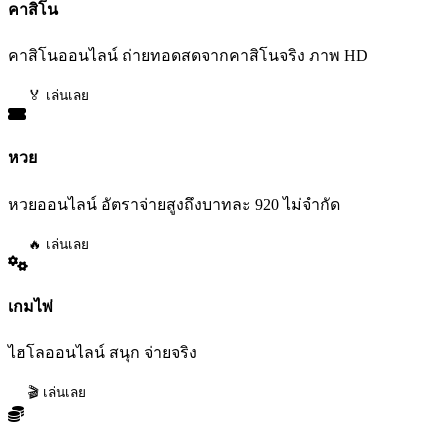
คาสิโน
คาสิโนออนไลน์ ถ่ายทอดสดจากคาสิโนจริง ภาพ HD
🏅 เล่นเลย
หวย
หวยออนไลน์ อัตราจ่ายสูงถึงบาทละ 920 ไม่จำกัด
🔥 เล่นเลย
เกมไพ่
ไฮโลออนไลน์ สนุก จ่ายจริง
🎬 เล่นเลย