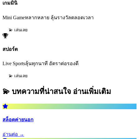
เกมมินิ
Mini Gameหลากหลาย ลุ้นรางวัลตลอดเวลา
💫 เล่นเลย
สปอร์ต
Live Sportsลุ้นทุกนาที อัตราต่อรองดี
💫 เล่นเลย
💫 บทความที่น่าสนใจ
อ่านเพิ่มเติม
สล็อตค่ายนอก
อ่านต่อ →