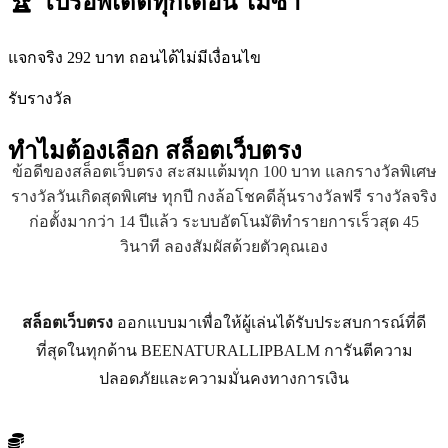
🏆 โปรอัพเดตทุกเดือน ไม่ซ้ำ
แจกจริง 292 บาท ถอนได้ไม่มีเงื่อนไข
รับรางวัล
ทำไมต้องเลือก
สล็อตเว็บตรง
ข้อดีของสล็อตเว็บตรง สะสมแต้มทุก 100 บาท แลกรางวัลพิเศษ
รางวัลวันเกิดสุดพิเศษ ทุกปี กงล้อโชคดีลุ้นรางวัลฟรี รางวัลจริง
ก่อตั้งมากว่า 14 ปีแล้ว ระบบอัตโนมัติทำรายการเร็วสุด 45
วินาที ลองสัมผัสด้วยตัวคุณเอง
สล็อตเว็บตรง
ออกแบบมาเพื่อให้ผู้เล่นได้รับประสบการณ์ที่ดี
ที่สุดในทุกด้าน BEENATURALLIPBALM การันตีความ
ปลอดภัยและความมั่นคงทางการเงิน