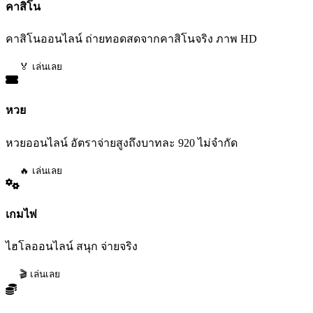
คาสิโน
คาสิโนออนไลน์ ถ่ายทอดสดจากคาสิโนจริง ภาพ HD
🏅 เล่นเลย
หวย
หวยออนไลน์ อัตราจ่ายสูงถึงบาทละ 920 ไม่จำกัด
🔥 เล่นเลย
เกมไพ่
ไฮโลออนไลน์ สนุก จ่ายจริง
🎬 เล่นเลย