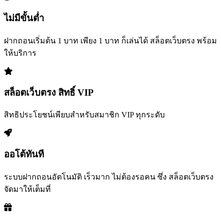
ไม่มีขั้นต่ำ
ฝากถอนเริ่มต้น 1 บาท เพียง 1 บาท ก็เล่นได้ สล็อตเว็บตรง พร้อม
ให้บริการ
สล็อตเว็บตรง สิทธิ์ VIP
สิทธิประโยชน์เพียบสำหรับสมาชิก VIP ทุกระดับ
ออโต้ทันที
ระบบฝากถอนอัตโนมัติ เร็วมาก ไม่ต้องรอคน ซึ่ง สล็อตเว็บตรง
จัดมาให้เต็มที่