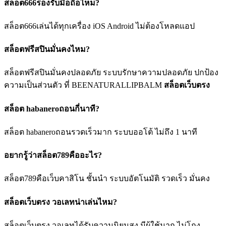
สล็อต666รองรับมือถือไหม?
สล็อต666เล่นได้ทุกเครื่อง iOS Android ไม่ต้องโหลดแอป
สล็อตฟรีสปินมั่นคงไหม?
สล็อตฟรีสปินมั่นคงปลอดภัย ระบบรักษาความปลอดภัย ปกป้อง
ความเป็นส่วนตัว ที่ BEENATURALLIPBALM
สล็อตเว็บตรง
สล็อต habaneroถอนกี่นาที?
สล็อต habaneroถอนรวดเร็วมาก ระบบออโต้ ไม่ถึง 1 นาที
อยากรู้ว่าสล็อต789คืออะไร?
สล็อต789คือเว็บคาสิโน ชั้นนำ ระบบอัตโนมัติ รวดเร็ว มั่นคง
สล็อตเว็บตรง วอเลทน่าเล่นไหม?
สล็อตเว็บตรง วอเลทได้รับความนิยมสูง มีผู้ใช้มาก ไม่โกง