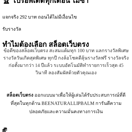
🏆 โปรอัพเดตทุกเดือน ไม่ซ้ำ
แจกจริง 292 บาท ถอนได้ไม่มีเงื่อนไข
รับรางวัล
ทำไมต้องเลือก
สล็อตเว็บตรง
ข้อดีของสล็อตเว็บตรง สะสมแต้มทุก 100 บาท แลกรางวัลพิเศษ
รางวัลวันเกิดสุดพิเศษ ทุกปี กงล้อโชคดีลุ้นรางวัลฟรี รางวัลจริง
ก่อตั้งมากว่า 14 ปีแล้ว ระบบอัตโนมัติทำรายการเร็วสุด 45
วินาที ลองสัมผัสด้วยตัวคุณเอง
สล็อตเว็บตรง
ออกแบบมาเพื่อให้ผู้เล่นได้รับประสบการณ์ที่ดี
ที่สุดในทุกด้าน BEENATURALLIPBALM การันตีความ
ปลอดภัยและความมั่นคงทางการเงิน