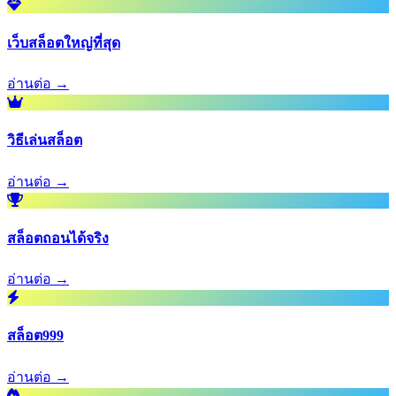
เว็บสล็อตใหญ่ที่สุด
อ่านต่อ →
วิธีเล่นสล็อต
อ่านต่อ →
สล็อตถอนได้จริง
อ่านต่อ →
สล็อต999
อ่านต่อ →