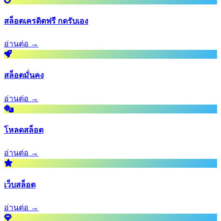
สล็อตเครดิตฟรี กดรับเอง
อ่านต่อ →
สล็อตมั่นคง
อ่านต่อ →
โหลดสล็อต
อ่านต่อ →
เว็บสล็อต
อ่านต่อ →