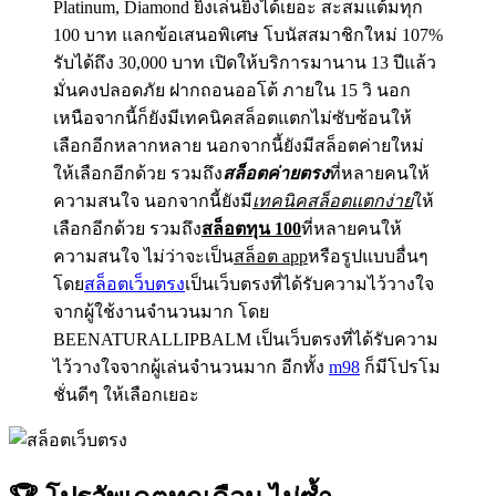
Platinum, Diamond ยิ่งเล่นยิ่งได้เยอะ สะสมแต้มทุก
100 บาท แลกข้อเสนอพิเศษ โบนัสสมาชิกใหม่ 107%
รับได้ถึง 30,000 บาท เปิดให้บริการมานาน 13 ปีแล้ว
มั่นคงปลอดภัย ฝากถอนออโต้ ภายใน 15 วิ นอก
เหนือจากนี้ก็ยังมีเทคนิคสล็อตแตกไม่ซับซ้อนให้
เลือกอีกหลากหลาย นอกจากนี้ยังมีสล็อตค่ายใหม่
ให้เลือกอีกด้วย รวมถึง
สล็อตค่ายตรง
ที่หลายคนให้
ความสนใจ นอกจากนี้ยังมี
เทคนิคสล็อตแตกง่าย
ให้
เลือกอีกด้วย รวมถึง
สล็อตทุน 100
ที่หลายคนให้
ความสนใจ ไม่ว่าจะเป็น
สล็อต app
หรือรูปแบบอื่นๆ
โดย
สล็อตเว็บตรง
เป็นเว็บตรงที่ได้รับความไว้วางใจ
จากผู้ใช้งานจำนวนมาก โดย
BEENATURALLIPBALM เป็นเว็บตรงที่ได้รับความ
ไว้วางใจจากผู้เล่นจำนวนมาก อีกทั้ง
m98
ก็มีโปรโม
ชั่นดีๆ ให้เลือกเยอะ