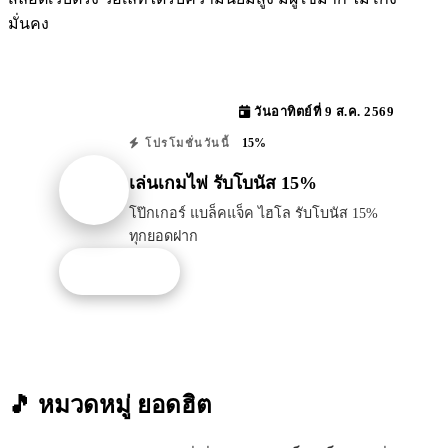
มั่นคง
วันอาทิตย์ที่ 9 ส.ค. 2569
15%
โปรโมชั่นวันนี้
เล่นเกมไพ่ รับโบนัส 15%
โป๊กเกอร์ แบล็คแจ็ค ไฮโล รับโบนัส 15%
ทุกยอดฝาก
รับโปรนี้
🎵 หมวดหมู่
ยอดฮิต