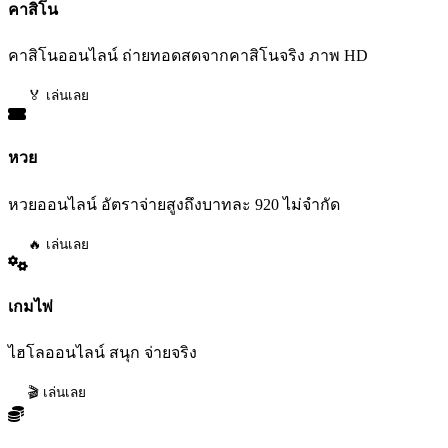
คาสิโน
คาสิโนออนไลน์ ถ่ายทอดสดจากคาสิโนจริง ภาพ HD
🏅 เล่นเลย
หวย
หวยออนไลน์ อัตราจ่ายสูงถึงบาทละ 920 ไม่จำกัด
🔥 เล่นเลย
เกมไพ่
ไฮโลออนไลน์ สนุก จ่ายจริง
🎬 เล่นเลย