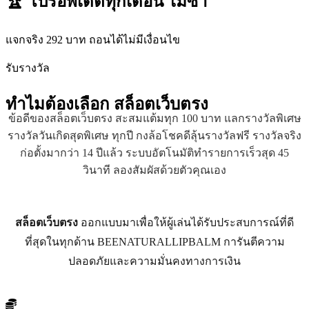
🏆 โปรอัพเดตทุกเดือน ไม่ซ้ำ
แจกจริง 292 บาท ถอนได้ไม่มีเงื่อนไข
รับรางวัล
ทำไมต้องเลือก
สล็อตเว็บตรง
ข้อดีของสล็อตเว็บตรง สะสมแต้มทุก 100 บาท แลกรางวัลพิเศษ
รางวัลวันเกิดสุดพิเศษ ทุกปี กงล้อโชคดีลุ้นรางวัลฟรี รางวัลจริง
ก่อตั้งมากว่า 14 ปีแล้ว ระบบอัตโนมัติทำรายการเร็วสุด 45
วินาที ลองสัมผัสด้วยตัวคุณเอง
สล็อตเว็บตรง
ออกแบบมาเพื่อให้ผู้เล่นได้รับประสบการณ์ที่ดี
ที่สุดในทุกด้าน BEENATURALLIPBALM การันตีความ
ปลอดภัยและความมั่นคงทางการเงิน