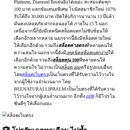
Platinum, Diamond ยิ่งเล่นยิ่งได้เยอะ สะสมแต้มทุก
100 บาท แลกข้อเสนอพิเศษ โบนัสสมาชิกใหม่ 107%
รับได้ถึง 30,000 บาท เปิดให้บริการมานาน 13 ปีแล้ว
มั่นคงปลอดภัย ฝากถอนออโต้ ภายใน 15 วิ นอก
เหนือจากนี้ก็ยังมีเทคนิคสล็อตแตกไม่ซับซ้อนให้
เลือกอีกหลากหลาย นอกจากนี้ยังมีสล็อตค่ายใหม่
ให้เลือกอีกด้วย รวมถึง
สล็อตค่ายตรง
ที่หลายคนให้
ความสนใจ นอกจากนี้ยังมี
เทคนิคสล็อตแตกง่าย
ให้
เลือกอีกด้วย รวมถึง
สล็อตทุน 100
ที่หลายคนให้
ความสนใจ ไม่ว่าจะเป็น
สล็อต app
หรือรูปแบบอื่นๆ
โดย
สล็อตเว็บตรง
เป็นเว็บตรงที่ได้รับความไว้วางใจ
จากผู้ใช้งานจำนวนมาก โดย
BEENATURALLIPBALM เป็นเว็บตรงที่ได้รับความ
ไว้วางใจจากผู้เล่นจำนวนมาก อีกทั้ง
m98
ก็มีโปรโม
ชั่นดีๆ ให้เลือกเยอะ