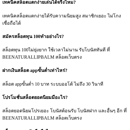
เทคนิคสล็อตแตกง่ายเล่นได้จริงไหม?
เทคนิคสล็อตแตกง่ายได้รับความนิยมสูง สมาชิกเยอะ ไม่โกง
เชื่อถือได้
สมัครสล็อตทุน 100ทำอย่างไร?
สล็อตทุน 100ไม่ยุ่งยาก ใช้เวลาไม่นาน รับโบนัสทันที ที่
BEENATURALLIPBALM สล็อตเว็บตรง
ฝากเงินสล็อต appขั้นต่ำเท่าไหร่?
สล็อต appขั้นต่ำ 10 บาท ระบบออโต้ ไม่ถึง 30 วินาที
โปรโมชั่นสล็อตยอดนิยมมีอะไร?
สล็อตยอดนิยมโปรเยอะ โบนัสต้อนรับ โบนัสฝาก และอื่นๆ อีก ที่
BEENATURALLIPBALM สล็อตเว็บตรง