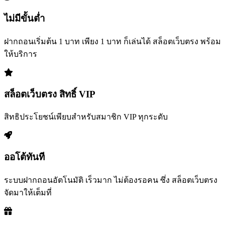
ไม่มีขั้นต่ำ
ฝากถอนเริ่มต้น 1 บาท เพียง 1 บาท ก็เล่นได้ สล็อตเว็บตรง พร้อม
ให้บริการ
สล็อตเว็บตรง สิทธิ์ VIP
สิทธิประโยชน์เพียบสำหรับสมาชิก VIP ทุกระดับ
ออโต้ทันที
ระบบฝากถอนอัตโนมัติ เร็วมาก ไม่ต้องรอคน ซึ่ง สล็อตเว็บตรง
จัดมาให้เต็มที่