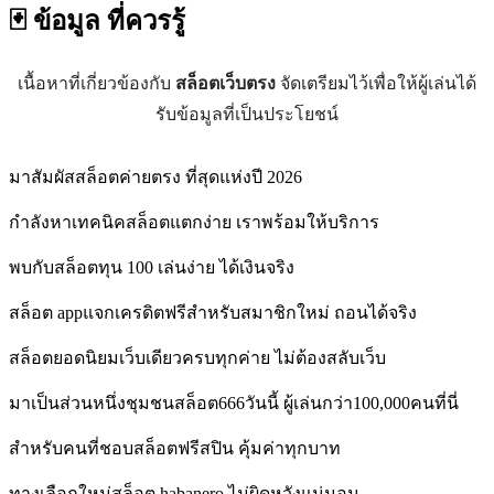
🃏 ข้อมูล
ที่ควรรู้
เนื้อหาที่เกี่ยวข้องกับ
สล็อตเว็บตรง
จัดเตรียมไว้เพื่อให้ผู้เล่นได้
รับข้อมูลที่เป็นประโยชน์
มาสัมผัสสล็อตค่ายตรง ที่สุดแห่งปี 2026
กำลังหาเทคนิคสล็อตแตกง่าย เราพร้อมให้บริการ
พบกับสล็อตทุน 100 เล่นง่าย ได้เงินจริง
สล็อต appแจกเครดิตฟรีสำหรับสมาชิกใหม่ ถอนได้จริง
สล็อตยอดนิยมเว็บเดียวครบทุกค่าย ไม่ต้องสลับเว็บ
มาเป็นส่วนหนึ่งชุมชนสล็อต666วันนี้ ผู้เล่นกว่า100,000คนที่นี่
สำหรับคนที่ชอบสล็อตฟรีสปิน คุ้มค่าทุกบาท
ทางเลือกใหม่สล็อต habanero ไม่ผิดหวังแน่นอน