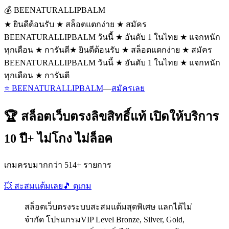
💰 BEENATURALLIPBALM
★ ยินดีต้อนรับ ★ สล็อตแตกง่าย ★ สมัคร
BEENATURALLIPBALM วันนี้ ★ อันดับ 1 ในไทย ★ แจกหนัก
ทุกเดือน ★ การันตี
★ ยินดีต้อนรับ ★ สล็อตแตกง่าย ★ สมัคร
BEENATURALLIPBALM วันนี้ ★ อันดับ 1 ในไทย ★ แจกหนัก
ทุกเดือน ★ การันตี
⭐ BEENATURALLIPBALM
—
สมัครเลย
🏆 สล็อตเว็บตรงลิขสิทธิ์แท้ เปิดให้บริการ
10 ปี+ ไม่โกง ไม่ล็อค
เกมครบมากกว่า 514+ รายการ
💥 สะสมแต้มเลย
🎵 ดูเกม
สล็อตเว็บตรงระบบสะสมแต้มสุดพิเศษ แลกได้ไม่
จำกัด โปรแกรมVIP Level Bronze, Silver, Gold,