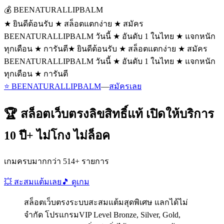
💰 BEENATURALLIPBALM
★ ยินดีต้อนรับ ★ สล็อตแตกง่าย ★ สมัคร
BEENATURALLIPBALM วันนี้ ★ อันดับ 1 ในไทย ★ แจกหนัก
ทุกเดือน ★ การันตี
★ ยินดีต้อนรับ ★ สล็อตแตกง่าย ★ สมัคร
BEENATURALLIPBALM วันนี้ ★ อันดับ 1 ในไทย ★ แจกหนัก
ทุกเดือน ★ การันตี
⭐ BEENATURALLIPBALM
—
สมัครเลย
🏆 สล็อตเว็บตรงลิขสิทธิ์แท้ เปิดให้บริการ
10 ปี+ ไม่โกง ไม่ล็อค
เกมครบมากกว่า 514+ รายการ
💥 สะสมแต้มเลย
🎵 ดูเกม
สล็อตเว็บตรงระบบสะสมแต้มสุดพิเศษ แลกได้ไม่
จำกัด โปรแกรมVIP Level Bronze, Silver, Gold,