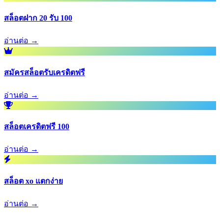
สล็อตฝาก 20 รับ 100
อ่านต่อ →
สมัครสล็อตรับเครดิตฟรี
อ่านต่อ →
สล็อตเครดิตฟรี 100
อ่านต่อ →
สล็อต xo แตกง่าย
อ่านต่อ →