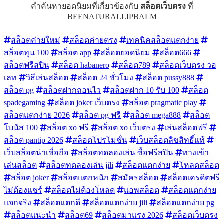
คำค้นหายอดนิยมที่เกี่ยวข้องกับ
สล็อตเว็บตรง
ที่
BEENATURALLIPBALM
สล็อตค่ายใหม่
สล็อตค่ายตรง
เทคนิคสล็อตแตกง่าย
สล็อตทุน 100
สล็อต app
สล็อตยอดนิยม
สล็อต666
สล็อตฟรีสปิน
สล็อต habanero
สล็อต789
สล็อตเว็บตรง วอ
เลท
วิธีเล่นสล็อต
สล็อต 24 ชั่วโมง
สล็อต pussy888
สล็อต pg
สล็อตฝากถอนไว
สล็อตฝาก 10 รับ 100
สล็อต
spadegaming
สล็อต joker เว็บตรง
สล็อต pragmatic play
สล็อตแตกง่าย 2026
สล็อต pg ฟรี
สล็อต mega888
สล็อต
โบนัส 100
สล็อต xo ฟรี
สล็อต xo เว็บตรง
เล่นสล็อตฟรี
สล็อต pantip 2026
สล็อตโปรโมชั่น
เว็บสล็อตลิขสิทธิ์แท้
เว็บสล็อตน่าเชื่อถือ
สล็อตทดลองเล่น ซื้อฟรีสปิน
ทางเข้า
เล่นสล็อต
สล็อตทดลองเล่น jili
สล็อตแตกง่าย
โหลดสล็อต
สล็อต joker
สล็อตแตกหนัก
สมัครสล็อต
สล็อตเครดิตฟรี
ไม่ต้องแชร์
สล็อตไม่ต้องโหลด
แอพสล็อต
สล็อตแตกง่าย
แจกจริง
สล็อตแตกดี
สล็อตแตกง่าย jili
สล็อตแตกง่าย pg
สล็อตแนะนำ
สล็อต69
สล็อตมาแรง 2026
สล็อตเว็บตรง