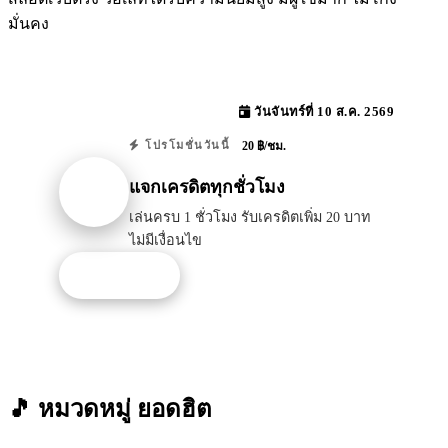
มั่นคง
วันจันทร์ที่ 10 ส.ค. 2569
20 ฿/ชม.
โปรโมชั่นวันนี้
แจกเครดิตทุกชั่วโมง
เล่นครบ 1 ชั่วโมง รับเครดิตเพิ่ม 20 บาท
ไม่มีเงื่อนไข
รับโปรนี้
🎵 หมวดหมู่
ยอดฮิต