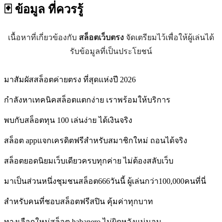
🃏 ข้อมูล
ที่ควรรู้
เนื้อหาที่เกี่ยวข้องกับ
สล็อตเว็บตรง
จัดเตรียมไว้เพื่อให้ผู้เล่นได้
รับข้อมูลที่เป็นประโยชน์
มาสัมผัสสล็อตค่ายตรง ที่สุดแห่งปี 2026
กำลังหาเทคนิคสล็อตแตกง่าย เราพร้อมให้บริการ
พบกับสล็อตทุน 100 เล่นง่าย ได้เงินจริง
สล็อต appแจกเครดิตฟรีสำหรับสมาชิกใหม่ ถอนได้จริง
สล็อตยอดนิยมเว็บเดียวครบทุกค่าย ไม่ต้องสลับเว็บ
มาเป็นส่วนหนึ่งชุมชนสล็อต666วันนี้ ผู้เล่นกว่า100,000คนที่นี่
สำหรับคนที่ชอบสล็อตฟรีสปิน คุ้มค่าทุกบาท
ทางเลือกใหม่สล็อต habanero ไม่ผิดหวังแน่นอน